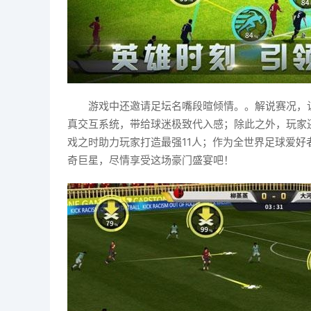
游戏中还邀请足坛名嘴段暄倾情。。解说赛况，
真交互系统，带给球迷极致代入感；除此之外，玩家
戏之时助力玩家打造最强11人；作为全世界足球爱
奇巨星，尽情享受这场豪门盛宴吧！