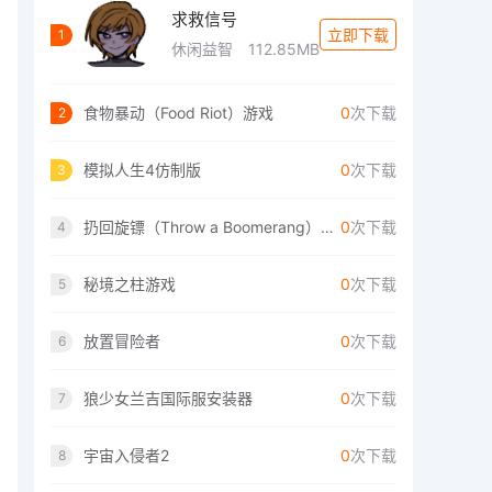
求救信号
立即下载
1
休闲益智
112.85MB
食物暴动（Food Riot）游戏
0
次下载
2
模拟人生4仿制版
0
次下载
3
扔回旋镖（Throw a Boomerang）手游
0
次下载
4
秘境之柱游戏
0
次下载
5
放置冒险者
0
次下载
6
狼少女兰吉国际服安装器
0
次下载
7
宇宙入侵者2
0
次下载
8