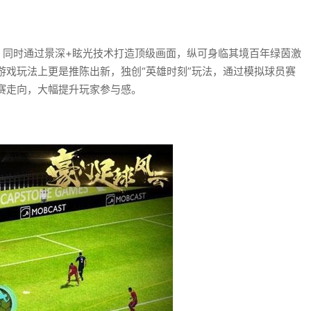
，同时通过景深+眩光技术打造顶级画面，纵可身临其境百年绿茵激
游戏玩法上更是推陈出新，独创“英雄时刻”玩法，通过模拟球员赛
赛走向，大幅提升玩家参与感。