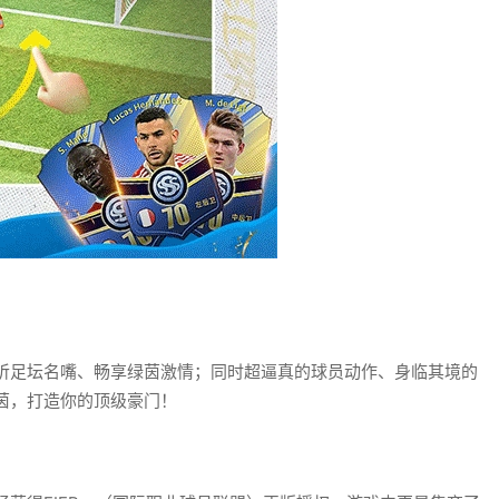
听足坛名嘴、畅享绿茵激情；同时超逼真的球员动作、身临其境的
茵，打造你的顶级豪门！