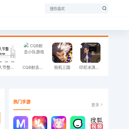
愚人节整同学
CQB射击小队游戏
街机三国
印尼冰淇淋店模拟器
热门手游
更多