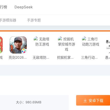
行榜
DeepSeek
手游模拟器
手游专题
戏
亮剑2026官方版
无敌塔防王游戏
挖掘机掌控城市游戏
三角行动跑刀游戏
安卓下载
大小：980.69MB