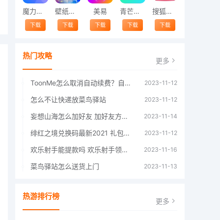
魔力相册
壁纸精灵
美易
青芒交友软件官方版2021 v1.3
搜狐视频app免费送会员下载安装到手机 v8.8.5
下载
下载
下载
下载
下载
热门攻略
更多
ToonMe怎么取消自动续费？自动续费关闭方法
2023-11-12
怎么不让快递放菜鸟驿站
2023-11-12
妄想山海怎么加好友 加好友方法大全
2023-11-14
绯红之境兑换码最新2021 礼包兑换码大全
2023-11-12
欢乐射手能提款吗 欢乐射手领红包是真的吗
2023-11-16
菜鸟驿站怎么送货上门
2023-11-13
热游排行榜
更多