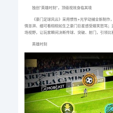
独创“英雄时刻”，顶级视效身临其境
《豪门足球风云》采用惯性+光学动捕全新制作
情澎湃、细可看栩栩如生之豪门巨星感受嬉笑怒骂；
场视野，让玩家瞬间决断传球、突破、射门，引领比
英雄时刻