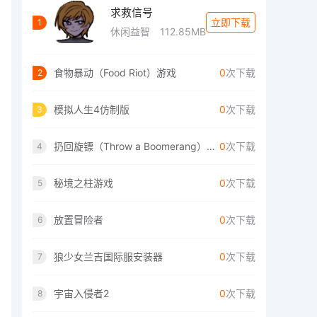
求救信号
立即下载
1
休闲益智
112.85MB
食物暴动（Food Riot）游戏
0
次下载
2
模拟人生4仿制版
0
次下载
3
扔回旋镖（Throw a Boomerang）手游
0
次下载
4
秘境之柱游戏
0
次下载
5
放置冒险者
0
次下载
6
狼少女兰吉国际服安装器
0
次下载
7
宇宙入侵者2
0
次下载
8