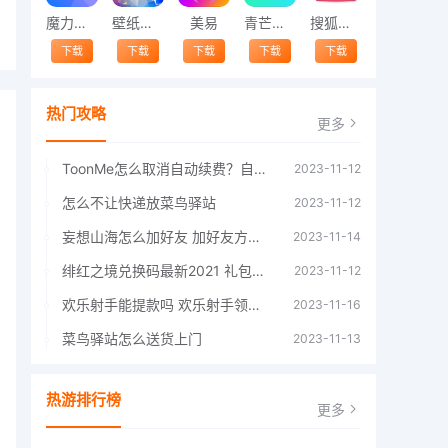
魔力相册
壁纸精灵
美易
青芒交友软件官方版2021 v1.3
搜狐视频app免费送会员下载安装到手机 v8.8.5
下载
下载
下载
下载
下载
热门攻略
更多
ToonMe怎么取消自动续费？自动续费关闭方法
2023-11-12
怎么不让快递放菜鸟驿站
2023-11-12
妄想山海怎么加好友 加好友方法大全
2023-11-14
绯红之境兑换码最新2021 礼包兑换码大全
2023-11-12
欢乐射手能提款吗 欢乐射手领红包是真的吗
2023-11-16
菜鸟驿站怎么送货上门
2023-11-13
热游排行榜
更多