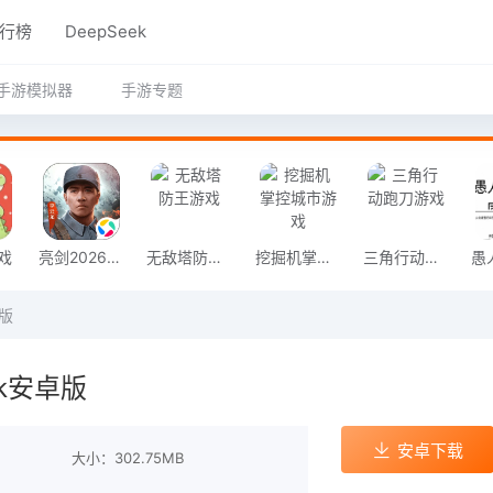
行榜
DeepSeek
手游模拟器
手游专题
戏
亮剑2026官方版
无敌塔防王游戏
挖掘机掌控城市游戏
三角行动跑刀游戏
卓版
uck安卓版
安卓下载
大小：302.75MB