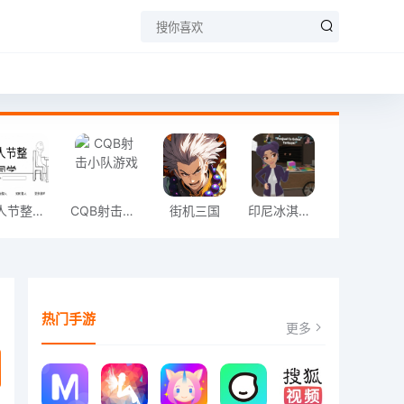
愚人节整同学
CQB射击小队游戏
街机三国
印尼冰淇淋店模拟器
热门手游
更多