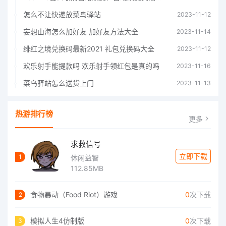
怎么不让快递放菜鸟驿站
2023-11-12
妄想山海怎么加好友 加好友方法大全
2023-11-14
绯红之境兑换码最新2021 礼包兑换码大全
2023-11-12
欢乐射手能提款吗 欢乐射手领红包是真的吗
2023-11-16
菜鸟驿站怎么送货上门
2023-11-13
热游排行榜
更多
求救信号
立即下载
1
休闲益智
112.85MB
食物暴动（Food Riot）游戏
0
次下载
2
模拟人生4仿制版
0
次下载
3