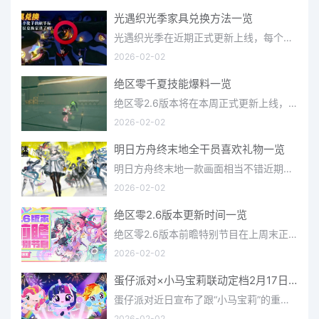
光遇织光季家具兑换方法一览
光遇织光季在近期正式更新上线，每个季节都有着许多全新内容和资讯可以让你来体验，不少刚体验的小伙伴想要知道
2026-02-02
绝区零千夏技能爆料一览
绝区零2.6版本将在本周正式更新上线，上周的前瞻直播官方给玩家们带来关于最新版本的卡池信息和相关活动内容，
2026-02-02
明日方舟终末地全干员喜欢礼物一览
明日方舟终末地一款画面相当不错近期非常火爆的大型二次元冒险游戏，这里有相当多好看的干员可以让你来抽取并
2026-02-02
绝区零2.6版本更新时间一览
绝区零2.6版本前瞻特别节目在上周末正式播出，官方给玩家们带来了许多关于最新版本的相关资讯和上线时间，不少
2026-02-02
蛋仔派对×小马宝莉联动定档2月17日 联动外观将登场
蛋仔派对近日宣布了跟“小马宝莉”的重磅联动！并且时间定档在了2月17日，此次联动将会上新很多外观，各种小马宝
2026-02-02