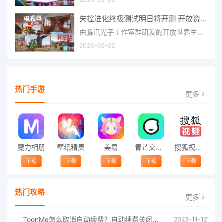
失控进化终极测试明日将开测 开放资格预下载已开启
由腾讯光子工作室群研发的开放世界生存进化手游《失控进化》宣布，终极测试将于明日正式开启，目前测试资格预下
2026-02-02
热门手游
更多
魔力相册
壁纸精灵
美易
青芒交友软件官方版2021 v1.3
搜狐视频app免费送会员下载安装到手机 v8.8.5
下载
下载
下载
下载
下载
热门攻略
更多
ToonMe怎么取消自动续费？自动续费关闭方法
2023-11-12