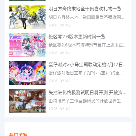
明日方舟终末地全干员喜欢礼物一览
明日方舟终末地一款画面相当不错近期非常火爆的大型二次元冒险游戏，这里有相当多好看的干员可以让你来抽取并
2026-02-02
绝区零2.6版本更新时间一览
绝区零2.6版本前瞻特别节目在上周末正式播出，官方给玩家们带来了许多关于最新版本的相关资讯和上线时间，不少
2026-02-02
蛋仔派对×小马宝莉联动定档2月17日 联动外观将登场
蛋仔派对近日宣布了跟“小马宝莉”的重磅联动！并且时间定档在了2月17日，此次联动将会上新很多外观，各种小马宝
2026-02-02
失控进化终极测试明日将开测 开放资格预下载已开启
由腾讯光子工作室群研发的开放世界生存进化手游《失控进化》宣布，终极测试将于明日正式开启，目前测试资格预下
2026-02-02
热门手游