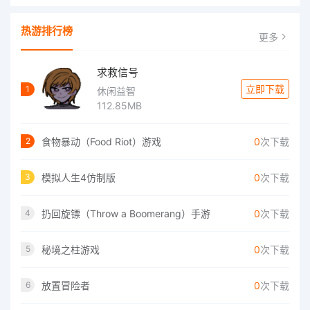
热游排行榜
更多
求救信号
立即下载
1
休闲益智
112.85MB
食物暴动（Food Riot）游戏
0
次下载
2
模拟人生4仿制版
0
次下载
3
扔回旋镖（Throw a Boomerang）手游
0
次下载
4
秘境之柱游戏
0
次下载
5
放置冒险者
0
次下载
6