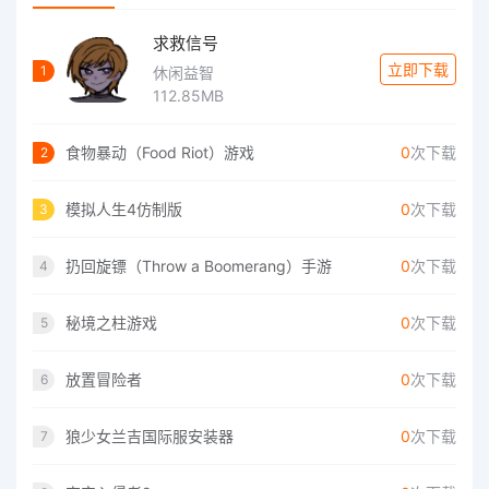
求救信号
立即下载
1
休闲益智
112.85MB
食物暴动（Food Riot）游戏
0
次下载
2
模拟人生4仿制版
0
次下载
3
扔回旋镖（Throw a Boomerang）手游
0
次下载
4
秘境之柱游戏
0
次下载
5
放置冒险者
0
次下载
6
狼少女兰吉国际服安装器
0
次下载
7