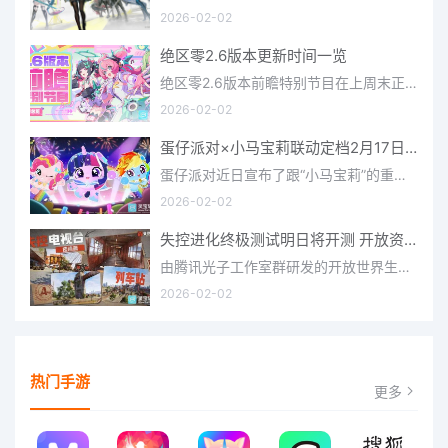
2026-02-02
绝区零2.6版本更新时间一览
绝区零2.6版本前瞻特别节目在上周末正式播出，官方给玩家们带来了许多关于最新版本的相关资讯和上线时间，不少
2026-02-02
蛋仔派对×小马宝莉联动定档2月17日 联动外观将登场
蛋仔派对近日宣布了跟“小马宝莉”的重磅联动！并且时间定档在了2月17日，此次联动将会上新很多外观，各种小马宝
2026-02-02
失控进化终极测试明日将开测 开放资格预下载已开启
由腾讯光子工作室群研发的开放世界生存进化手游《失控进化》宣布，终极测试将于明日正式开启，目前测试资格预下
2026-02-02
热门手游
更多