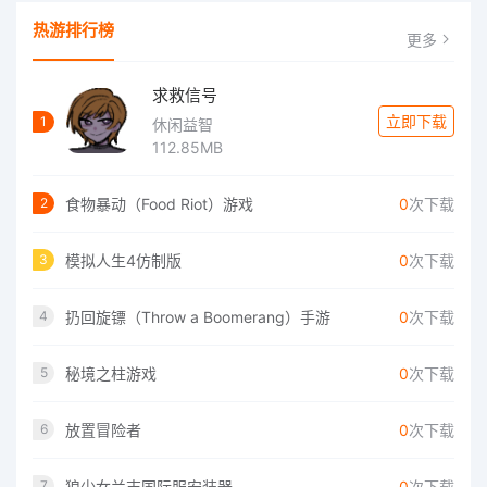
热游排行榜
更多
求救信号
立即下载
1
休闲益智
112.85MB
食物暴动（Food Riot）游戏
0
次下载
2
模拟人生4仿制版
0
次下载
3
扔回旋镖（Throw a Boomerang）手游
0
次下载
4
秘境之柱游戏
0
次下载
5
放置冒险者
0
次下载
6
狼少女兰吉国际服安装器
0
次下载
7