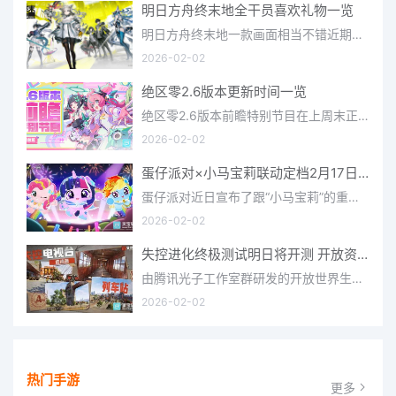
明日方舟终末地全干员喜欢礼物一览
明日方舟终末地一款画面相当不错近期非常火爆的大型二次元冒险游戏，这里有相当多好看的干员可以让你来抽取并
2026-02-02
绝区零2.6版本更新时间一览
绝区零2.6版本前瞻特别节目在上周末正式播出，官方给玩家们带来了许多关于最新版本的相关资讯和上线时间，不少
2026-02-02
蛋仔派对×小马宝莉联动定档2月17日 联动外观将登场
蛋仔派对近日宣布了跟“小马宝莉”的重磅联动！并且时间定档在了2月17日，此次联动将会上新很多外观，各种小马宝
2026-02-02
失控进化终极测试明日将开测 开放资格预下载已开启
由腾讯光子工作室群研发的开放世界生存进化手游《失控进化》宣布，终极测试将于明日正式开启，目前测试资格预下
2026-02-02
热门手游
更多