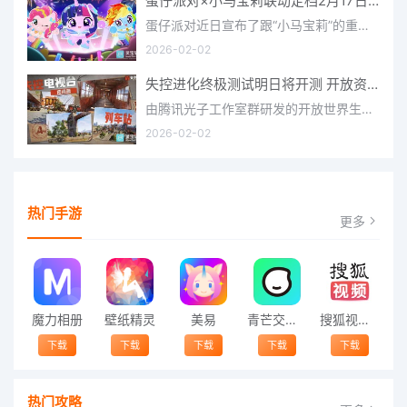
蛋仔派对×小马宝莉联动定档2月17日 联动外观将登场
蛋仔派对近日宣布了跟“小马宝莉”的重磅联动！并且时间定档在了2月17日，此次联动将会上新很多外观，各种小马宝
2026-02-02
失控进化终极测试明日将开测 开放资格预下载已开启
由腾讯光子工作室群研发的开放世界生存进化手游《失控进化》宣布，终极测试将于明日正式开启，目前测试资格预下
2026-02-02
热门手游
更多
魔力相册
壁纸精灵
美易
青芒交友软件官方版2021 v1.3
搜狐视频app免费送会员下载安装到手机 v8.8.5
下载
下载
下载
下载
下载
热门攻略