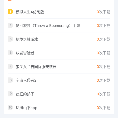
模拟人生4仿制版
0
次下载
3
扔回旋镖（Throw a Boomerang）手游
0
次下载
4
秘境之柱游戏
0
次下载
5
放置冒险者
0
次下载
6
狼少女兰吉国际服安装器
0
次下载
7
宇宙入侵者2
0
次下载
8
疯狂的鸽子
0
次下载
9
凤凰山下app
0
次下载
10