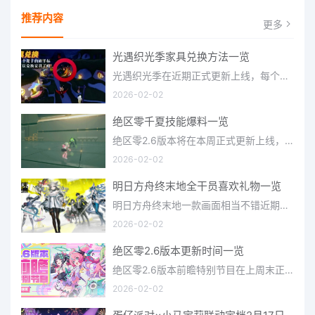
推荐内容
更多
光遇织光季家具兑换方法一览
光遇织光季在近期正式更新上线，每个季节都有着许多全新内容和资讯可以让你来体验，不少刚体验的小伙伴想要知道
2026-02-02
绝区零千夏技能爆料一览
绝区零2.6版本将在本周正式更新上线，上周的前瞻直播官方给玩家们带来关于最新版本的卡池信息和相关活动内容，
2026-02-02
明日方舟终末地全干员喜欢礼物一览
明日方舟终末地一款画面相当不错近期非常火爆的大型二次元冒险游戏，这里有相当多好看的干员可以让你来抽取并
2026-02-02
绝区零2.6版本更新时间一览
绝区零2.6版本前瞻特别节目在上周末正式播出，官方给玩家们带来了许多关于最新版本的相关资讯和上线时间，不少
2026-02-02