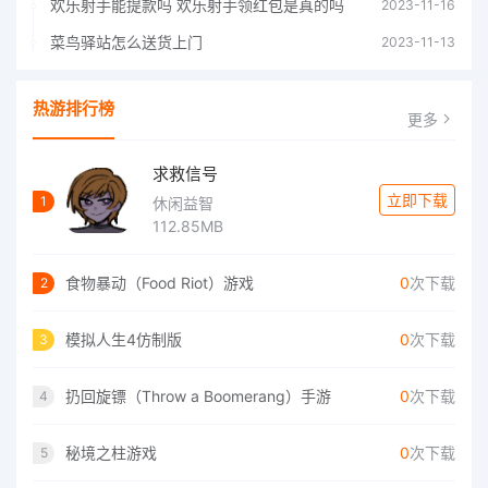
欢乐射手能提款吗 欢乐射手领红包是真的吗
2023-11-16
菜鸟驿站怎么送货上门
2023-11-13
热游排行榜
更多
求救信号
立即下载
1
休闲益智
112.85MB
食物暴动（Food Riot）游戏
0
次下载
2
模拟人生4仿制版
0
次下载
3
扔回旋镖（Throw a Boomerang）手游
0
次下载
4
秘境之柱游戏
0
次下载
5