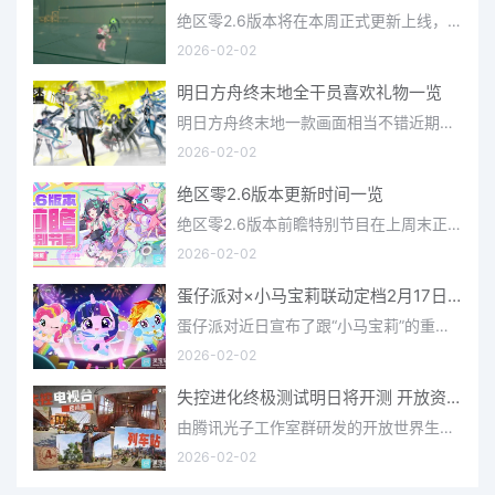
绝区零2.6版本将在本周正式更新上线，上周的前瞻直播官方给玩家们带来关于最新版本的卡池信息和相关活动内容，
2026-02-02
明日方舟终末地全干员喜欢礼物一览
明日方舟终末地一款画面相当不错近期非常火爆的大型二次元冒险游戏，这里有相当多好看的干员可以让你来抽取并
2026-02-02
绝区零2.6版本更新时间一览
绝区零2.6版本前瞻特别节目在上周末正式播出，官方给玩家们带来了许多关于最新版本的相关资讯和上线时间，不少
2026-02-02
蛋仔派对×小马宝莉联动定档2月17日 联动外观将登场
蛋仔派对近日宣布了跟“小马宝莉”的重磅联动！并且时间定档在了2月17日，此次联动将会上新很多外观，各种小马宝
2026-02-02
失控进化终极测试明日将开测 开放资格预下载已开启
由腾讯光子工作室群研发的开放世界生存进化手游《失控进化》宣布，终极测试将于明日正式开启，目前测试资格预下
2026-02-02