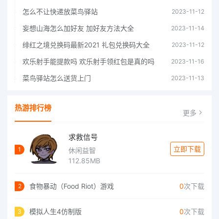
怎么不让快递放菜鸟驿站
2023-11-12
妄想山海怎么加好友 加好友方法大全
2023-11-14
绯红之境兑换码最新2021 礼包兑换码大全
2023-11-12
欢乐射手能提款吗 欢乐射手领红包是真的吗
2023-11-16
菜鸟驿站怎么送货上门
2023-11-13
热游排行榜
更多
求救信号
立即下载
1
休闲益智
112.85MB
食物暴动（Food Riot）游戏
0
次下载
2
模拟人生4仿制版
0
次下载
3