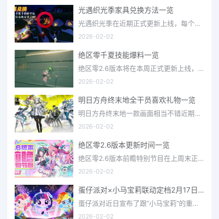
光遇织光季家具兑换方法一览
光遇织光季在近期正式更新上线，每个季节都有着许多全新内容和资讯可以让你来体验，不少刚体验的小伙伴想要知道
2026-02-02
绝区零千夏技能爆料一览
绝区零2.6版本将在本周正式更新上线，上周的前瞻直播官方给玩家们带来关于最新版本的卡池信息和相关活动内容，
2026-02-02
明日方舟终末地全干员喜欢礼物一览
明日方舟终末地一款画面相当不错近期非常火爆的大型二次元冒险游戏，这里有相当多好看的干员可以让你来抽取并
2026-02-02
绝区零2.6版本更新时间一览
绝区零2.6版本前瞻特别节目在上周末正式播出，官方给玩家们带来了许多关于最新版本的相关资讯和上线时间，不少
2026-02-02
蛋仔派对×小马宝莉联动定档2月17日 联动外观将登场
蛋仔派对近日宣布了跟“小马宝莉”的重磅联动！并且时间定档在了2月17日，此次联动将会上新很多外观，各种小马宝
2026-02-02