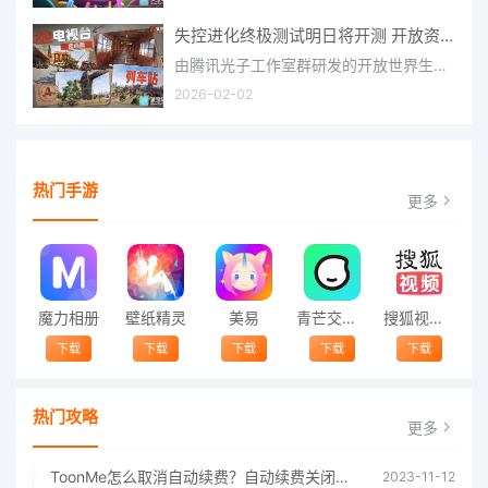
失控进化终极测试明日将开测 开放资格预下载已开启
由腾讯光子工作室群研发的开放世界生存进化手游《失控进化》宣布，终极测试将于明日正式开启，目前测试资格预下
2026-02-02
热门手游
更多
魔力相册
壁纸精灵
美易
青芒交友软件官方版2021 v1.3
搜狐视频app免费送会员下载安装到手机 v8.8.5
下载
下载
下载
下载
下载
热门攻略
更多
ToonMe怎么取消自动续费？自动续费关闭方法
2023-11-12