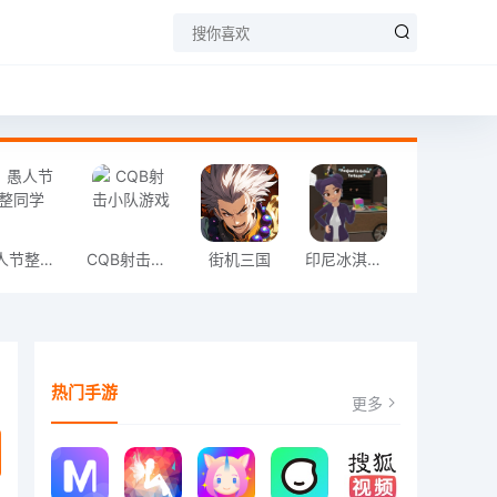
愚人节整同学
CQB射击小队游戏
街机三国
印尼冰淇淋店模拟器
热门手游
更多