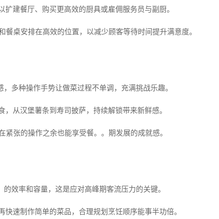
可以扩建餐厅、购买更高效的厨具或雇佣服务员与副厨。
台和餐桌安排在高效的位置，以减少顾客等待时间提升满意度。
奏感，多种操作手势让做菜过程不单调，充满挑战乐趣。
美食，从汉堡薯条到寿司披萨，持续解锁带来新鲜感。
，在紧张的操作之余也能享受餐。。期发展的成就感。
锅）的效率和容量，这是应对高峰期客流压力的关键。
，再快速制作简单的菜品，合理规划烹饪顺序能事半功倍。