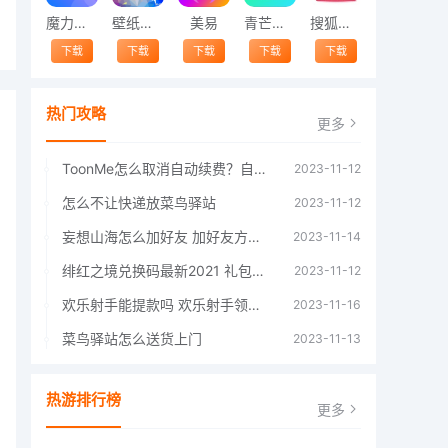
魔力相册
壁纸精灵
美易
青芒交友软件官方版2021 v1.3
搜狐视频app免费送会员下载安装到手机 v8.8.5
下载
下载
下载
下载
下载
热门攻略
更多
ToonMe怎么取消自动续费？自动续费关闭方法
2023-11-12
怎么不让快递放菜鸟驿站
2023-11-12
妄想山海怎么加好友 加好友方法大全
2023-11-14
绯红之境兑换码最新2021 礼包兑换码大全
2023-11-12
欢乐射手能提款吗 欢乐射手领红包是真的吗
2023-11-16
菜鸟驿站怎么送货上门
2023-11-13
热游排行榜
更多