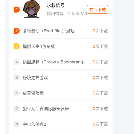
求救信号
立即下载
1
休闲益智
112.85MB
食物暴动（Food Riot）游戏
0
次下载
2
模拟人生4仿制版
0
次下载
3
扔回旋镖（Throw a Boomerang）手游
0
次下载
4
秘境之柱游戏
0
次下载
5
放置冒险者
0
次下载
6
狼少女兰吉国际服安装器
0
次下载
7
宇宙入侵者2
0
次下载
8