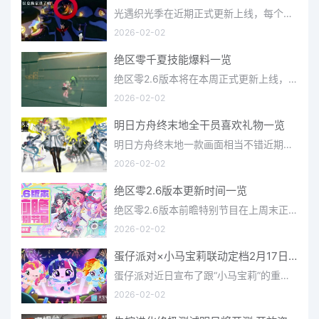
光遇织光季在近期正式更新上线，每个季节都有着许多全新内容和资讯可以让你来体验，不少刚体验的小伙伴想要知道
2026-02-02
绝区零千夏技能爆料一览
绝区零2.6版本将在本周正式更新上线，上周的前瞻直播官方给玩家们带来关于最新版本的卡池信息和相关活动内容，
2026-02-02
明日方舟终末地全干员喜欢礼物一览
明日方舟终末地一款画面相当不错近期非常火爆的大型二次元冒险游戏，这里有相当多好看的干员可以让你来抽取并
2026-02-02
绝区零2.6版本更新时间一览
绝区零2.6版本前瞻特别节目在上周末正式播出，官方给玩家们带来了许多关于最新版本的相关资讯和上线时间，不少
2026-02-02
蛋仔派对×小马宝莉联动定档2月17日 联动外观将登场
蛋仔派对近日宣布了跟“小马宝莉”的重磅联动！并且时间定档在了2月17日，此次联动将会上新很多外观，各种小马宝
2026-02-02