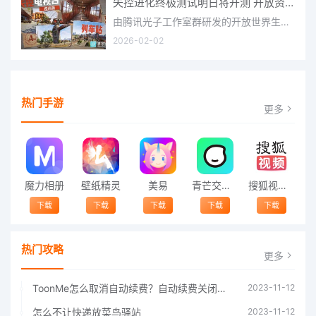
失控进化终极测试明日将开测 开放资格预下载已开启
由腾讯光子工作室群研发的开放世界生存进化手游《失控进化》宣布，终极测试将于明日正式开启，目前测试资格预下
2026-02-02
热门手游
更多
魔力相册
壁纸精灵
美易
青芒交友软件官方版2021 v1.3
搜狐视频app免费送会员下载安装到手机 v8.8.5
下载
下载
下载
下载
下载
热门攻略
更多
ToonMe怎么取消自动续费？自动续费关闭方法
2023-11-12
怎么不让快递放菜鸟驿站
2023-11-12