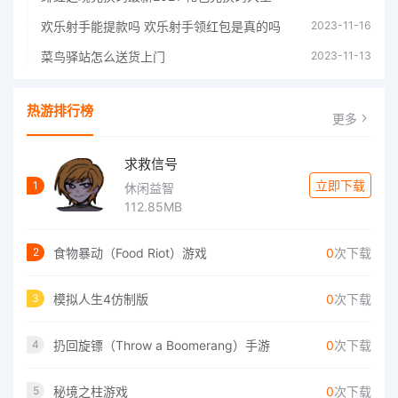
欢乐射手能提款吗 欢乐射手领红包是真的吗
2023-11-16
菜鸟驿站怎么送货上门
2023-11-13
热游排行榜
更多
求救信号
立即下载
1
休闲益智
112.85MB
食物暴动（Food Riot）游戏
0
次下载
2
模拟人生4仿制版
0
次下载
3
扔回旋镖（Throw a Boomerang）手游
0
次下载
4
秘境之柱游戏
0
次下载
5