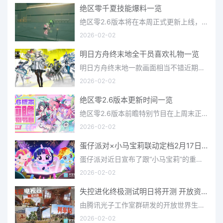
绝区零千夏技能爆料一览
绝区零2.6版本将在本周正式更新上线，上周的前瞻直播官方给玩家们带来关于最新版本的卡池信息和相关活动内容，
2026-02-02
明日方舟终末地全干员喜欢礼物一览
明日方舟终末地一款画面相当不错近期非常火爆的大型二次元冒险游戏，这里有相当多好看的干员可以让你来抽取并
2026-02-02
绝区零2.6版本更新时间一览
绝区零2.6版本前瞻特别节目在上周末正式播出，官方给玩家们带来了许多关于最新版本的相关资讯和上线时间，不少
2026-02-02
蛋仔派对×小马宝莉联动定档2月17日 联动外观将登场
蛋仔派对近日宣布了跟“小马宝莉”的重磅联动！并且时间定档在了2月17日，此次联动将会上新很多外观，各种小马宝
2026-02-02
失控进化终极测试明日将开测 开放资格预下载已开启
由腾讯光子工作室群研发的开放世界生存进化手游《失控进化》宣布，终极测试将于明日正式开启，目前测试资格预下
2026-02-02