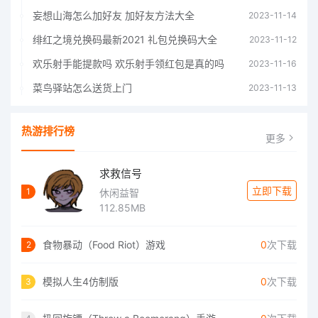
妄想山海怎么加好友 加好友方法大全
2023-11-14
绯红之境兑换码最新2021 礼包兑换码大全
2023-11-12
欢乐射手能提款吗 欢乐射手领红包是真的吗
2023-11-16
菜鸟驿站怎么送货上门
2023-11-13
热游排行榜
更多
求救信号
立即下载
1
休闲益智
112.85MB
食物暴动（Food Riot）游戏
0
次下载
2
模拟人生4仿制版
0
次下载
3