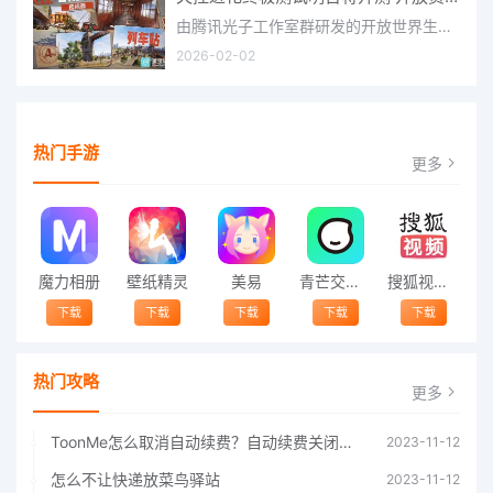
由腾讯光子工作室群研发的开放世界生存进化手游《失控进化》宣布，终极测试将于明日正式开启，目前测试资格预下
2026-02-02
热门手游
更多
魔力相册
壁纸精灵
美易
青芒交友软件官方版2021 v1.3
搜狐视频app免费送会员下载安装到手机 v8.8.5
下载
下载
下载
下载
下载
热门攻略
更多
ToonMe怎么取消自动续费？自动续费关闭方法
2023-11-12
怎么不让快递放菜鸟驿站
2023-11-12