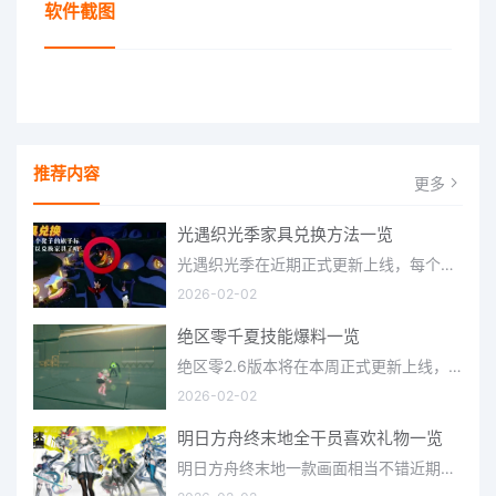
软件截图
推荐内容
更多
光遇织光季家具兑换方法一览
光遇织光季在近期正式更新上线，每个季节都有着许多全新内容和资讯可以让你来体验，不少刚体验的小伙伴想要知道
2026-02-02
绝区零千夏技能爆料一览
绝区零2.6版本将在本周正式更新上线，上周的前瞻直播官方给玩家们带来关于最新版本的卡池信息和相关活动内容，
2026-02-02
明日方舟终末地全干员喜欢礼物一览
明日方舟终末地一款画面相当不错近期非常火爆的大型二次元冒险游戏，这里有相当多好看的干员可以让你来抽取并