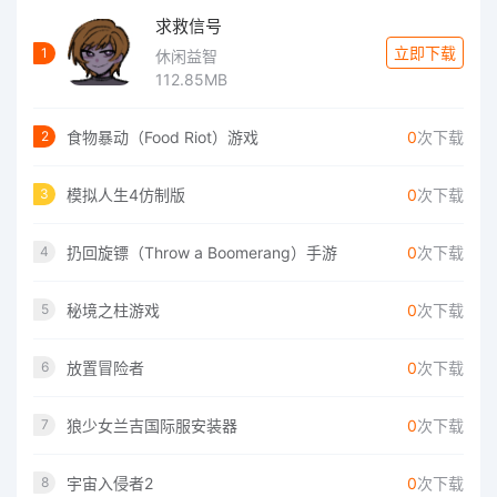
求救信号
立即下载
1
休闲益智
112.85MB
食物暴动（Food Riot）游戏
0
次下载
2
模拟人生4仿制版
0
次下载
3
扔回旋镖（Throw a Boomerang）手游
0
次下载
4
秘境之柱游戏
0
次下载
5
放置冒险者
0
次下载
6
狼少女兰吉国际服安装器
0
次下载
7
宇宙入侵者2
0
次下载
8