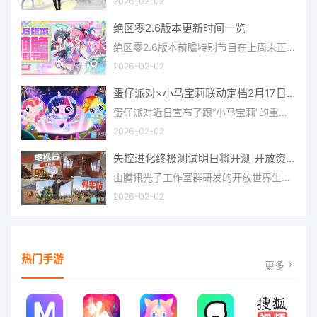
2026-02-02
绝区零2.6版本更新时间一览
绝区零2.6版本前瞻特别节目在上周末正式播出，官方给玩家们带来了许多关于最新版本的相关资讯和上线时间，不少
2026-02-02
蛋仔派对×小马宝莉联动定档2月17日 联动外观将登场
蛋仔派对近日宣布了跟“小马宝莉”的重磅联动！并且时间定档在了2月17日，此次联动将会上新很多外观，各种小马宝
2026-02-02
失控进化终极测试明日将开测 开放资格预下载已开启
由腾讯光子工作室群研发的开放世界生存进化手游《失控进化》宣布，终极测试将于明日正式开启，目前测试资格预下
2026-02-02
热门手游
更多