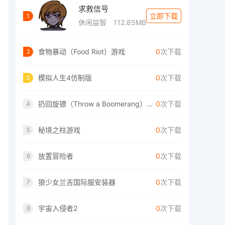
求救信号
立即下载
1
休闲益智
112.85MB
食物暴动（Food Riot）游戏
0
次下载
2
模拟人生4仿制版
0
次下载
3
扔回旋镖（Throw a Boomerang）手游
0
次下载
4
秘境之柱游戏
0
次下载
5
放置冒险者
0
次下载
6
狼少女兰吉国际服安装器
0
次下载
7
宇宙入侵者2
0
次下载
8