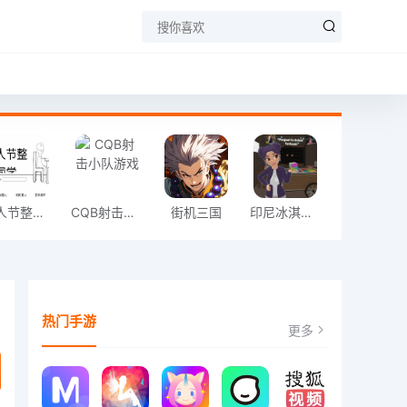
愚人节整同学
CQB射击小队游戏
街机三国
印尼冰淇淋店模拟器
热门手游
更多