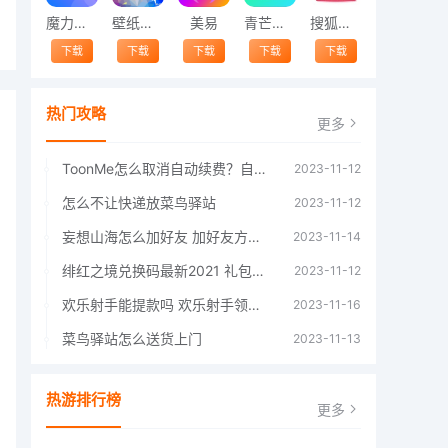
魔力相册
壁纸精灵
美易
青芒交友软件官方版2021 v1.3
搜狐视频app免费送会员下载安装到手机 v8.8.5
下载
下载
下载
下载
下载
热门攻略
更多
ToonMe怎么取消自动续费？自动续费关闭方法
2023-11-12
怎么不让快递放菜鸟驿站
2023-11-12
妄想山海怎么加好友 加好友方法大全
2023-11-14
绯红之境兑换码最新2021 礼包兑换码大全
2023-11-12
欢乐射手能提款吗 欢乐射手领红包是真的吗
2023-11-16
菜鸟驿站怎么送货上门
2023-11-13
热游排行榜
更多