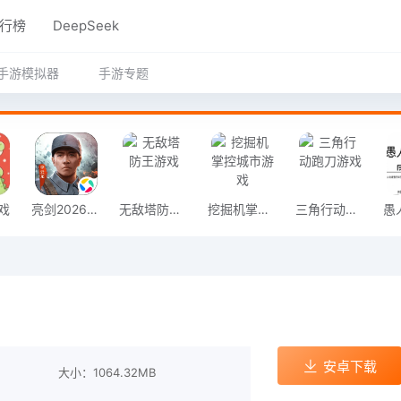
行榜
DeepSeek
手游模拟器
手游专题
戏
亮剑2026官方版
无敌塔防王游戏
挖掘机掌控城市游戏
三角行动跑刀游戏
安卓下载
大小：1064.32MB