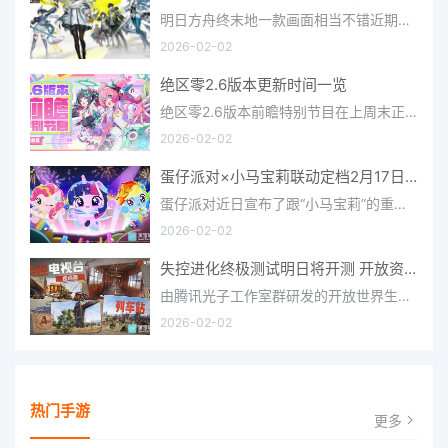
明日方舟终末地一款画面相当不错近期非常火爆的大型二次元冒险游戏，这里有相当多好看的干员可以让你来抽取并
2026-02-02
绝区零2.6版本更新时间一览
绝区零2.6版本前瞻特别节目在上周末正式播出，官方给玩家们带来了许多关于最新版本的相关资讯和上线时间，不少
2026-02-02
蛋仔派对×小马宝莉联动定档2月17日 联动外观将登场
蛋仔派对近日宣布了跟“小马宝莉”的重磅联动！并且时间定档在了2月17日，此次联动将会上新很多外观，各种小马宝
2026-02-02
失控进化终极测试明日将开测 开放资格预下载已开启
由腾讯光子工作室群研发的开放世界生存进化手游《失控进化》宣布，终极测试将于明日正式开启，目前测试资格预下
2026-02-02
热门手游
更多