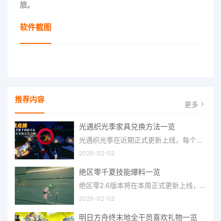
旅。
软件截图
推荐内容
更多
光遇织光季家具兑换方法一览
光遇织光季在近期正式更新上线，每个季节都有着许多全新内容和资讯可以让你来体验，不少刚体验的小伙伴想要知道
2026-02-02
绝区零千夏技能爆料一览
绝区零2.6版本将在本周正式更新上线，上周的前瞻直播官方给玩家们带来关于最新版本的卡池信息和相关活动内容，
2026-02-02
明日方舟终末地全干员喜欢礼物一览