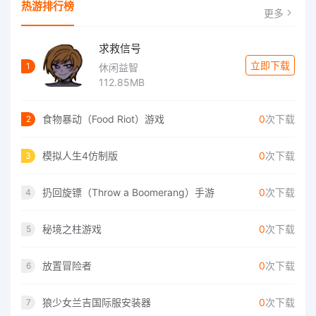
热游排行榜
更多
求救信号
立即下载
1
休闲益智
112.85MB
食物暴动（Food Riot）游戏
0
次下载
2
模拟人生4仿制版
0
次下载
3
扔回旋镖（Throw a Boomerang）手游
0
次下载
4
秘境之柱游戏
0
次下载
5
放置冒险者
0
次下载
6
狼少女兰吉国际服安装器
0
次下载
7