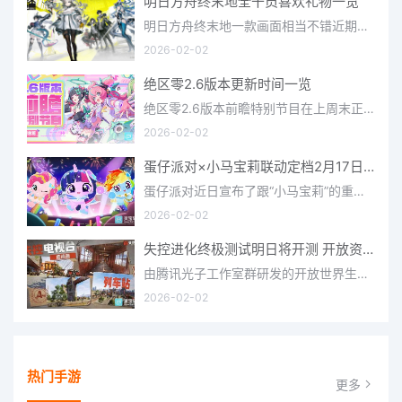
明日方舟终末地全干员喜欢礼物一览
明日方舟终末地一款画面相当不错近期非常火爆的大型二次元冒险游戏，这里有相当多好看的干员可以让你来抽取并
2026-02-02
绝区零2.6版本更新时间一览
绝区零2.6版本前瞻特别节目在上周末正式播出，官方给玩家们带来了许多关于最新版本的相关资讯和上线时间，不少
2026-02-02
蛋仔派对×小马宝莉联动定档2月17日 联动外观将登场
蛋仔派对近日宣布了跟“小马宝莉”的重磅联动！并且时间定档在了2月17日，此次联动将会上新很多外观，各种小马宝
2026-02-02
失控进化终极测试明日将开测 开放资格预下载已开启
由腾讯光子工作室群研发的开放世界生存进化手游《失控进化》宣布，终极测试将于明日正式开启，目前测试资格预下
2026-02-02
热门手游
更多