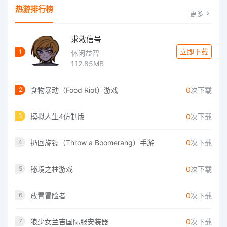
热游排行榜
更多
求救信号
立即下载
1
休闲益智
112.85MB
食物暴动（Food Riot）游戏
0
次下载
2
模拟人生4仿制版
0
次下载
3
扔回旋镖（Throw a Boomerang）手游
0
次下载
4
秘境之柱游戏
0
次下载
5
放置冒险者
0
次下载
6
狼少女兰吉国际服安装器
0
次下载
7