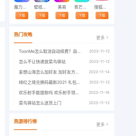
魔力相册
壁纸精灵
美易
青芒交友软件官方版2021 v1.3
搜狐视频app免费送会员下载安装到手机 v8.8.5
下载
下载
下载
下载
下载
热门攻略
更多
ToonMe怎么取消自动续费？自动续费关闭方法
2023-11-12
怎么不让快递放菜鸟驿站
2023-11-12
妄想山海怎么加好友 加好友方法大全
2023-11-14
绯红之境兑换码最新2021 礼包兑换码大全
2023-11-12
欢乐射手能提款吗 欢乐射手领红包是真的吗
2023-11-16
菜鸟驿站怎么送货上门
2023-11-13
热游排行榜
更多