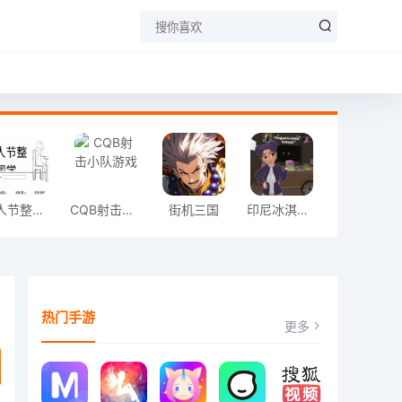
愚人节整同学
CQB射击小队游戏
街机三国
印尼冰淇淋店模拟器
热门手游
更多