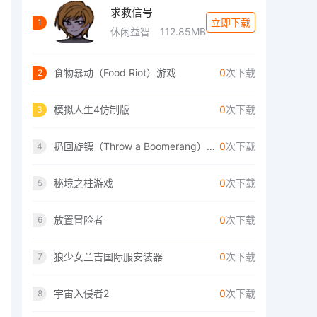
求救信号
立即下载
1
休闲益智
112.85MB
食物暴动（Food Riot）游戏
0
次下载
2
模拟人生4仿制版
0
次下载
3
扔回旋镖（Throw a Boomerang）手游
0
次下载
4
秘境之柱游戏
0
次下载
5
放置冒险者
0
次下载
6
狼少女兰吉国际服安装器
0
次下载
7
宇宙入侵者2
0
次下载
8