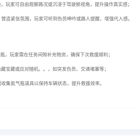
换，玩家可自由观察路况或沉浸于驾驶舱视角，提升操作真实感；
，营造紧张氛围，玩家可听到伤员呻吟或路人提醒，增强代入感。
气瓶，玩家需在任务间隙补充物资，确保下次救援顺利；
隐藏宝藏或应对随机。。，如突发伤员、交通堵塞等；
需收集氮气瓶道具以保持车辆状态，提升救援效率。