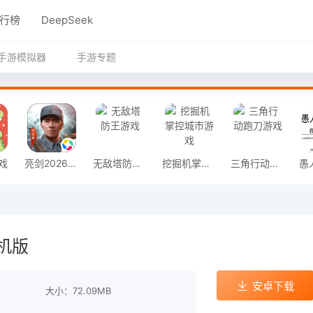
行榜
DeepSeek
手游模拟器
手游专题
戏
亮剑2026官方版
无敌塔防王游戏
挖掘机掌控城市游戏
三角行动跑刀游戏
机版
安卓下载
大小：72.09MB