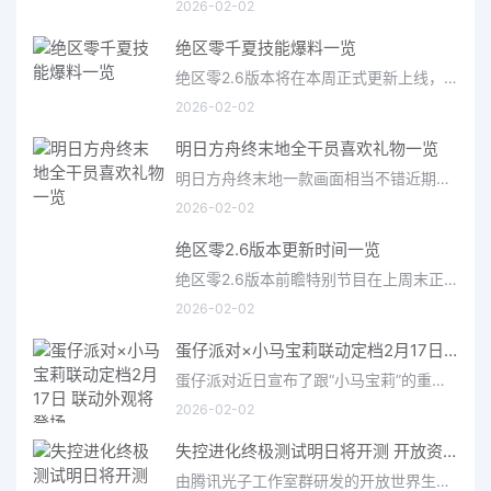
2026-02-02
绝区零千夏技能爆料一览
绝区零2.6版本将在本周正式更新上线，上周的前瞻直播官方给玩家们带来关于最新版本的卡池信息和相关活动内容，
2026-02-02
明日方舟终末地全干员喜欢礼物一览
明日方舟终末地一款画面相当不错近期非常火爆的大型二次元冒险游戏，这里有相当多好看的干员可以让你来抽取并
2026-02-02
绝区零2.6版本更新时间一览
绝区零2.6版本前瞻特别节目在上周末正式播出，官方给玩家们带来了许多关于最新版本的相关资讯和上线时间，不少
2026-02-02
蛋仔派对×小马宝莉联动定档2月17日 联动外观将登场
蛋仔派对近日宣布了跟“小马宝莉”的重磅联动！并且时间定档在了2月17日，此次联动将会上新很多外观，各种小马宝
2026-02-02
失控进化终极测试明日将开测 开放资格预下载已开启
由腾讯光子工作室群研发的开放世界生存进化手游《失控进化》宣布，终极测试将于明日正式开启，目前测试资格预下