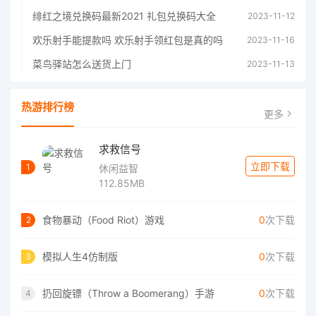
绯红之境兑换码最新2021 礼包兑换码大全
2023-11-12
欢乐射手能提款吗 欢乐射手领红包是真的吗
2023-11-16
菜鸟驿站怎么送货上门
2023-11-13
热游排行榜
更多
求救信号
立即下载
1
休闲益智
112.85MB
食物暴动（Food Riot）游戏
0
次下载
2
模拟人生4仿制版
0
次下载
3
扔回旋镖（Throw a Boomerang）手游
0
次下载
4