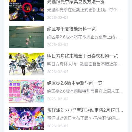
光遇织光季家具兑换方法一览
光遇织光季在近期正式更新上线，每个季节都有着许多全新内容和资讯可以让你来体验，不少刚体验的小伙伴想要知道
2026-02-02
绝区零千夏技能爆料一览
绝区零2.6版本将在本周正式更新上线，上周的前瞻直播官方给玩家们带来关于最新版本的卡池信息和相关活动内容，
2026-02-02
明日方舟终末地全干员喜欢礼物一览
明日方舟终末地一款画面相当不错近期非常火爆的大型二次元冒险游戏，这里有相当多好看的干员可以让你来抽取并
2026-02-02
绝区零2.6版本更新时间一览
绝区零2.6版本前瞻特别节目在上周末正式播出，官方给玩家们带来了许多关于最新版本的相关资讯和上线时间，不少
2026-02-02
蛋仔派对×小马宝莉联动定档2月17日 联动外观将登场
蛋仔派对近日宣布了跟“小马宝莉”的重磅联动！并且时间定档在了2月17日，此次联动将会上新很多外观，各种小马宝
2026-02-02