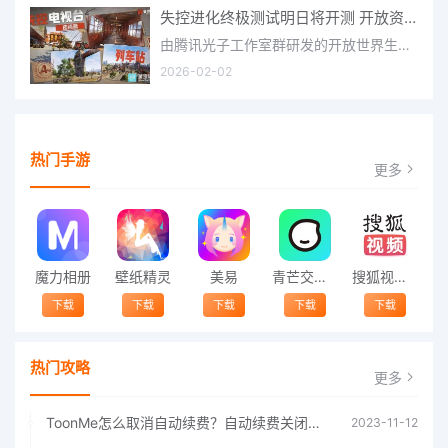
失控进化终极测试明日将开测 开放资格预下载已开启
由腾讯光子工作室群研发的开放世界生存进化手游《失控进化》宣布，终极测试将于明日正式开启，目前测试资格预下
2026-02-02
热门手游
更多
魔力相册
壁纸精灵
美易
青芒交友软件官方版2021 v1.3
搜狐视频app免费送会员下载安装到手机 v8.8.5
下载
下载
下载
下载
下载
热门攻略
更多
ToonMe怎么取消自动续费？自动续费关闭方法
2023-11-12