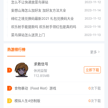
怎么不让快递放菜鸟驿站
2023-11-12
妄想山海怎么加好友 加好友方法大全
2023-11-14
绯红之境兑换码最新2021 礼包兑换码大全
2023-11-12
欢乐射手能提款吗 欢乐射手领红包是真的吗
2023-11-16
菜鸟驿站怎么送货上门
2023-11-13
热游排行榜
更多
求救信号
立即下载
1
休闲益智
112.85MB
食物暴动（Food Riot）游戏
0
次下载
2
模拟人生4仿制版
0
次下载
3