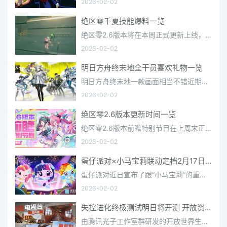
2026-02-02
绝区零千夏技能爆料一览
绝区零2.6版本将在本周正式更新上线，上周的前瞻直播官方给玩家们带来关于最新版本的卡池信息和相关活动内容，
2026-02-02
明日方舟终末地全干员喜欢礼物一览
明日方舟终末地一款画面相当不错近期非常火爆的大型二次元冒险游戏，这里有相当多好看的干员可以让你来抽取并
2026-02-02
绝区零2.6版本更新时间一览
绝区零2.6版本前瞻特别节目在上周末正式播出，官方给玩家们带来了许多关于最新版本的相关资讯和上线时间，不少
2026-02-02
蛋仔派对×小马宝莉联动定档2月17日 联动外观将登场
蛋仔派对近日宣布了跟“小马宝莉”的重磅联动！并且时间定档在了2月17日，此次联动将会上新很多外观，各种小马宝
2026-02-02
失控进化终极测试明日将开测 开放资格预下载已开启
由腾讯光子工作室群研发的开放世界生存进化手游《失控进化》宣布，终极测试将于明日正式开启，目前测试资格预下