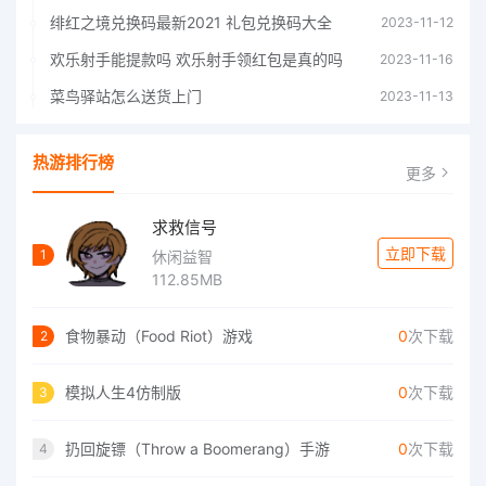
绯红之境兑换码最新2021 礼包兑换码大全
2023-11-12
欢乐射手能提款吗 欢乐射手领红包是真的吗
2023-11-16
菜鸟驿站怎么送货上门
2023-11-13
热游排行榜
更多
求救信号
立即下载
1
休闲益智
112.85MB
食物暴动（Food Riot）游戏
0
次下载
2
模拟人生4仿制版
0
次下载
3
扔回旋镖（Throw a Boomerang）手游
0
次下载
4