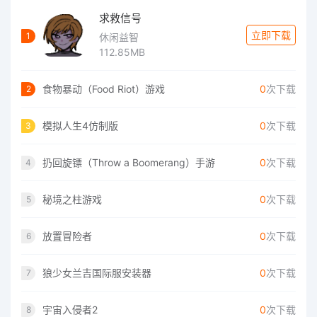
求救信号
立即下载
1
休闲益智
112.85MB
食物暴动（Food Riot）游戏
0
次下载
2
模拟人生4仿制版
0
次下载
3
扔回旋镖（Throw a Boomerang）手游
0
次下载
4
秘境之柱游戏
0
次下载
5
放置冒险者
0
次下载
6
狼少女兰吉国际服安装器
0
次下载
7
宇宙入侵者2
0
次下载
8