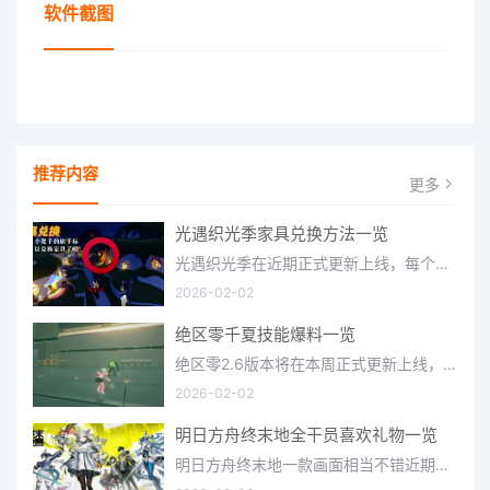
软件截图
推荐内容
更多
光遇织光季家具兑换方法一览
光遇织光季在近期正式更新上线，每个季节都有着许多全新内容和资讯可以让你来体验，不少刚体验的小伙伴想要知道
2026-02-02
绝区零千夏技能爆料一览
绝区零2.6版本将在本周正式更新上线，上周的前瞻直播官方给玩家们带来关于最新版本的卡池信息和相关活动内容，
2026-02-02
明日方舟终末地全干员喜欢礼物一览
明日方舟终末地一款画面相当不错近期非常火爆的大型二次元冒险游戏，这里有相当多好看的干员可以让你来抽取并