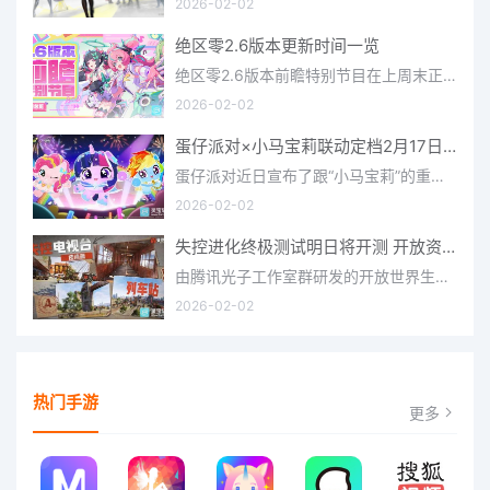
2026-02-02
绝区零2.6版本更新时间一览
绝区零2.6版本前瞻特别节目在上周末正式播出，官方给玩家们带来了许多关于最新版本的相关资讯和上线时间，不少
2026-02-02
蛋仔派对×小马宝莉联动定档2月17日 联动外观将登场
蛋仔派对近日宣布了跟“小马宝莉”的重磅联动！并且时间定档在了2月17日，此次联动将会上新很多外观，各种小马宝
2026-02-02
失控进化终极测试明日将开测 开放资格预下载已开启
由腾讯光子工作室群研发的开放世界生存进化手游《失控进化》宣布，终极测试将于明日正式开启，目前测试资格预下
2026-02-02
热门手游
更多