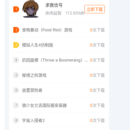
求救信号
立即下载
1
休闲益智
112.85MB
食物暴动（Food Riot）游戏
0
次下载
2
模拟人生4仿制版
0
次下载
3
扔回旋镖（Throw a Boomerang）手游
0
次下载
4
秘境之柱游戏
0
次下载
5
放置冒险者
0
次下载
6
狼少女兰吉国际服安装器
0
次下载
7
宇宙入侵者2
0
次下载
8