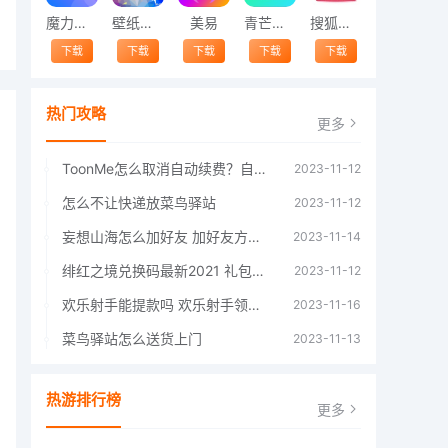
魔力相册
壁纸精灵
美易
青芒交友软件官方版2021 v1.3
搜狐视频app免费送会员下载安装到手机 v8.8.5
下载
下载
下载
下载
下载
热门攻略
更多
ToonMe怎么取消自动续费？自动续费关闭方法
2023-11-12
怎么不让快递放菜鸟驿站
2023-11-12
妄想山海怎么加好友 加好友方法大全
2023-11-14
绯红之境兑换码最新2021 礼包兑换码大全
2023-11-12
欢乐射手能提款吗 欢乐射手领红包是真的吗
2023-11-16
菜鸟驿站怎么送货上门
2023-11-13
热游排行榜
更多