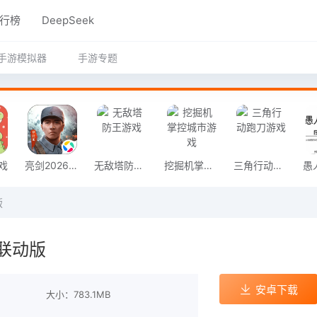
行榜
DeepSeek
手游模拟器
手游专题
戏
亮剑2026官方版
无敌塔防王游戏
挖掘机掌控城市游戏
三角行动跑刀游戏
版
联动版
安卓下载
大小：783.1MB