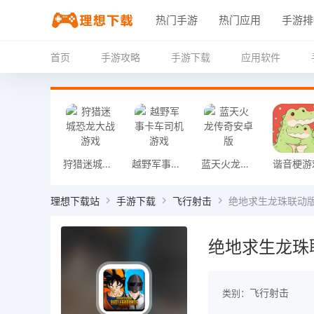
热门手游
热门应用
手游排
首页
手游攻略
手游下载
应用软件
狩猎迷城恐龙大战游戏
越野军事卡车司机游戏
蓝天火龙传奇安卓版
谐音梗游
理想下载站
手游下载
飞行射击
绝地求生龙珠联动
绝地求生龙珠
飞行射击
类别：