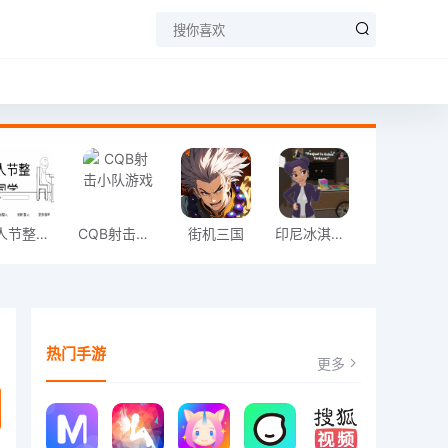
愚人节整同学
CQB射击小队游戏
街机三国
印尼冰淇淋店模拟器
热门手游
更多