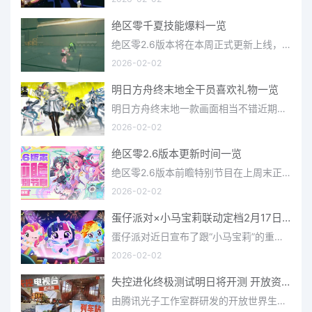
绝区零千夏技能爆料一览
绝区零2.6版本将在本周正式更新上线，上周的前瞻直播官方给玩家们带来关于最新版本的卡池信息和相关活动内容，
2026-02-02
明日方舟终末地全干员喜欢礼物一览
明日方舟终末地一款画面相当不错近期非常火爆的大型二次元冒险游戏，这里有相当多好看的干员可以让你来抽取并
2026-02-02
绝区零2.6版本更新时间一览
绝区零2.6版本前瞻特别节目在上周末正式播出，官方给玩家们带来了许多关于最新版本的相关资讯和上线时间，不少
2026-02-02
蛋仔派对×小马宝莉联动定档2月17日 联动外观将登场
蛋仔派对近日宣布了跟“小马宝莉”的重磅联动！并且时间定档在了2月17日，此次联动将会上新很多外观，各种小马宝
2026-02-02
失控进化终极测试明日将开测 开放资格预下载已开启
由腾讯光子工作室群研发的开放世界生存进化手游《失控进化》宣布，终极测试将于明日正式开启，目前测试资格预下