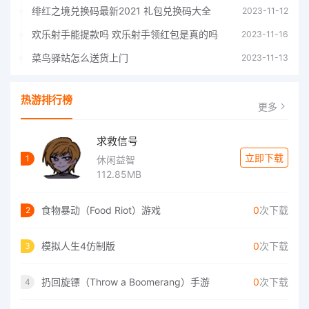
绯红之境兑换码最新2021 礼包兑换码大全
2023-11-12
欢乐射手能提款吗 欢乐射手领红包是真的吗
2023-11-16
菜鸟驿站怎么送货上门
2023-11-13
热游排行榜
更多
求救信号
立即下载
1
休闲益智
112.85MB
食物暴动（Food Riot）游戏
0
次下载
2
模拟人生4仿制版
0
次下载
3
扔回旋镖（Throw a Boomerang）手游
0
次下载
4