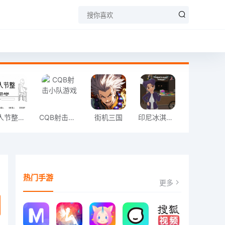
愚人节整同学
CQB射击小队游戏
街机三国
印尼冰淇淋店模拟器
热门手游
更多