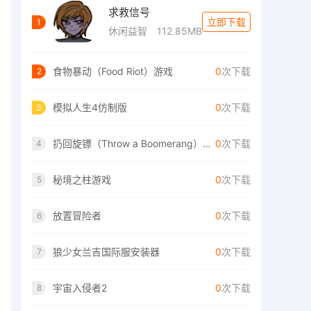
求救信号
立即下载
1
休闲益智
112.85MB
食物暴动（Food Riot）游戏
0
次下载
2
模拟人生4仿制版
0
次下载
3
扔回旋镖（Throw a Boomerang）手游
0
次下载
4
秘境之柱游戏
0
次下载
5
放置冒险者
0
次下载
6
狼少女兰吉国际服安装器
0
次下载
7
宇宙入侵者2
0
次下载
8