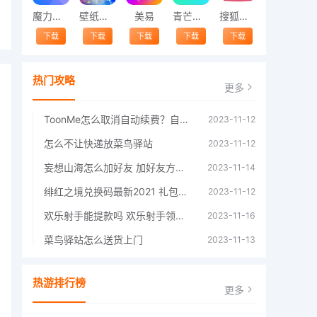
魔力相册
壁纸精灵
美易
青芒交友软件官方版2021 v1.3
搜狐视频app免费送会员下载安装到手机 v8.8.5
下载
下载
下载
下载
下载
热门攻略
更多
ToonMe怎么取消自动续费？自动续费关闭方法
2023-11-12
怎么不让快递放菜鸟驿站
2023-11-12
妄想山海怎么加好友 加好友方法大全
2023-11-14
绯红之境兑换码最新2021 礼包兑换码大全
2023-11-12
欢乐射手能提款吗 欢乐射手领红包是真的吗
2023-11-16
菜鸟驿站怎么送货上门
2023-11-13
热游排行榜
更多