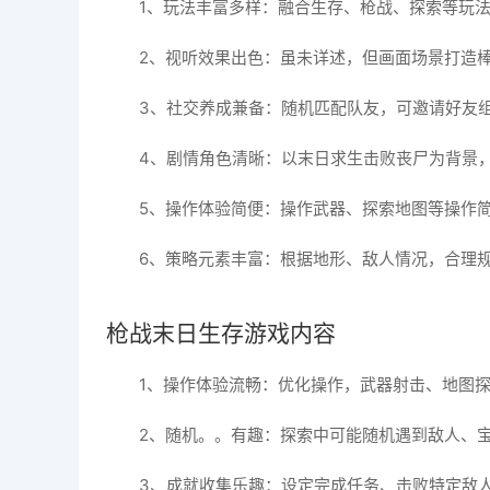
1、玩法丰富多样：融合生存、枪战、探索等玩
2、视听效果出色：虽未详述，但画面场景打造
3、社交养成兼备：随机匹配队友，可邀请好友
4、剧情角色清晰：以末日求生击败丧尸为背景
5、操作体验简便：操作武器、探索地图等操作
6、策略元素丰富：根据地形、敌人情况，合理
枪战末日生存游戏内容
1、操作体验流畅：优化操作，武器射击、地图
2、随机。。有趣：探索中可能随机遇到敌人、
3、成就收集乐趣：设定完成任务、击败特定敌