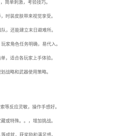
法，简单刺激，考验技巧。
棒，时装皮肤带来视觉享受。
组队，还能建立末日避难所。
，玩家角色任务明确，易代入。
简单，适合各玩家上手体验。
规划战略和武器使用策略。
探索等反应灵敏，操作手感好。
宝藏或特殊。。，增加挑战。
人等成就，获奖励和满足感。