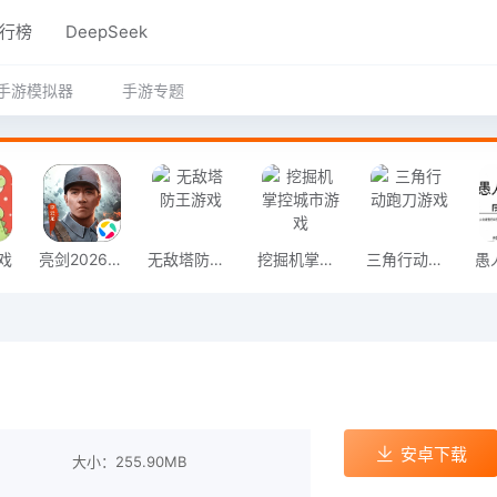
行榜
DeepSeek
手游模拟器
手游专题
戏
亮剑2026官方版
无敌塔防王游戏
挖掘机掌控城市游戏
三角行动跑刀游戏
安卓下载
大小：255.90MB