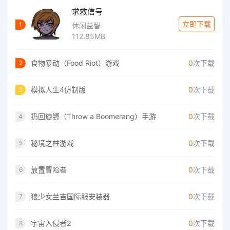
求救信号
立即下载
1
休闲益智
112.85MB
食物暴动（Food Riot）游戏
0
次下载
2
模拟人生4仿制版
0
次下载
3
扔回旋镖（Throw a Boomerang）手游
0
次下载
4
秘境之柱游戏
0
次下载
5
放置冒险者
0
次下载
6
狼少女兰吉国际服安装器
0
次下载
7
宇宙入侵者2
0
次下载
8