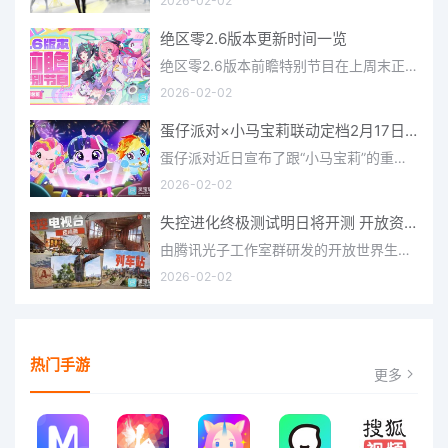
2026-02-02
绝区零2.6版本更新时间一览
绝区零2.6版本前瞻特别节目在上周末正式播出，官方给玩家们带来了许多关于最新版本的相关资讯和上线时间，不少
2026-02-02
蛋仔派对×小马宝莉联动定档2月17日 联动外观将登场
蛋仔派对近日宣布了跟“小马宝莉”的重磅联动！并且时间定档在了2月17日，此次联动将会上新很多外观，各种小马宝
2026-02-02
失控进化终极测试明日将开测 开放资格预下载已开启
由腾讯光子工作室群研发的开放世界生存进化手游《失控进化》宣布，终极测试将于明日正式开启，目前测试资格预下
2026-02-02
热门手游
更多