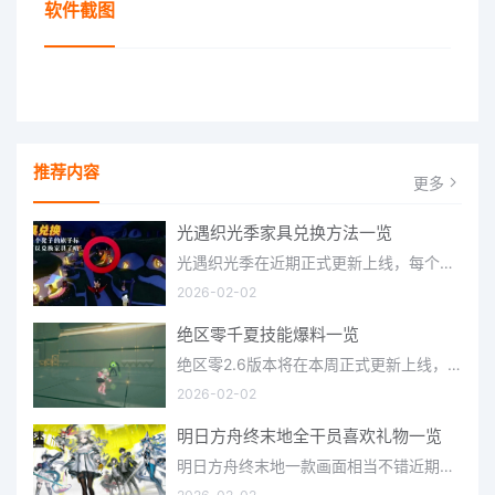
软件截图
推荐内容
更多
光遇织光季家具兑换方法一览
光遇织光季在近期正式更新上线，每个季节都有着许多全新内容和资讯可以让你来体验，不少刚体验的小伙伴想要知道
2026-02-02
绝区零千夏技能爆料一览
绝区零2.6版本将在本周正式更新上线，上周的前瞻直播官方给玩家们带来关于最新版本的卡池信息和相关活动内容，
2026-02-02
明日方舟终末地全干员喜欢礼物一览
明日方舟终末地一款画面相当不错近期非常火爆的大型二次元冒险游戏，这里有相当多好看的干员可以让你来抽取并