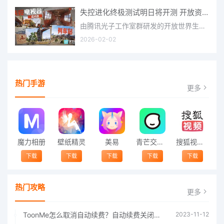
失控进化终极测试明日将开测 开放资格预下载已开启
由腾讯光子工作室群研发的开放世界生存进化手游《失控进化》宣布，终极测试将于明日正式开启，目前测试资格预下
2026-02-02
热门手游
更多
魔力相册
壁纸精灵
美易
青芒交友软件官方版2021 v1.3
搜狐视频app免费送会员下载安装到手机 v8.8.5
下载
下载
下载
下载
下载
热门攻略
更多
ToonMe怎么取消自动续费？自动续费关闭方法
2023-11-12