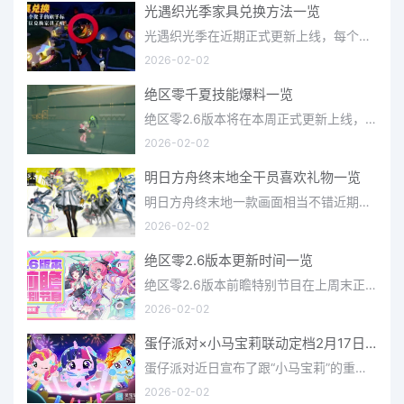
光遇织光季家具兑换方法一览
光遇织光季在近期正式更新上线，每个季节都有着许多全新内容和资讯可以让你来体验，不少刚体验的小伙伴想要知道
2026-02-02
绝区零千夏技能爆料一览
绝区零2.6版本将在本周正式更新上线，上周的前瞻直播官方给玩家们带来关于最新版本的卡池信息和相关活动内容，
2026-02-02
明日方舟终末地全干员喜欢礼物一览
明日方舟终末地一款画面相当不错近期非常火爆的大型二次元冒险游戏，这里有相当多好看的干员可以让你来抽取并
2026-02-02
绝区零2.6版本更新时间一览
绝区零2.6版本前瞻特别节目在上周末正式播出，官方给玩家们带来了许多关于最新版本的相关资讯和上线时间，不少
2026-02-02
蛋仔派对×小马宝莉联动定档2月17日 联动外观将登场
蛋仔派对近日宣布了跟“小马宝莉”的重磅联动！并且时间定档在了2月17日，此次联动将会上新很多外观，各种小马宝
2026-02-02