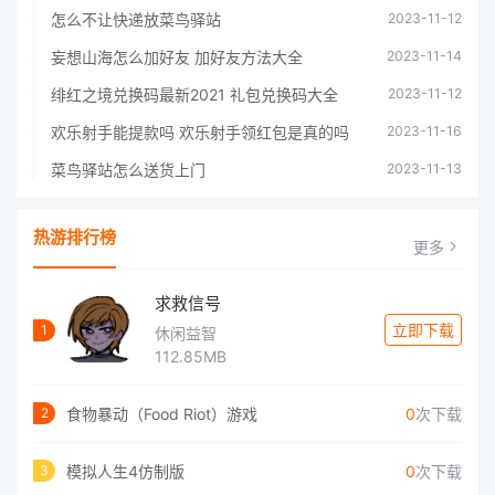
怎么不让快递放菜鸟驿站
2023-11-12
妄想山海怎么加好友 加好友方法大全
2023-11-14
绯红之境兑换码最新2021 礼包兑换码大全
2023-11-12
欢乐射手能提款吗 欢乐射手领红包是真的吗
2023-11-16
菜鸟驿站怎么送货上门
2023-11-13
热游排行榜
更多
求救信号
立即下载
1
休闲益智
112.85MB
食物暴动（Food Riot）游戏
0
次下载
2
模拟人生4仿制版
0
次下载
3