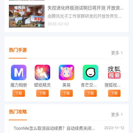
失控进化终极测试明日将开测 开放资格预下载已开启
由腾讯光子工作室群研发的开放世界生存进化手游《失控进化》宣布，终极测试将于明日正式开启，目前测试资格预下
2026-02-02
热门手游
更多
魔力相册
壁纸精灵
美易
青芒交友软件官方版2021 v1.3
搜狐视频app免费送会员下载安装到手机 v8.8.5
下载
下载
下载
下载
下载
热门攻略
更多
ToonMe怎么取消自动续费？自动续费关闭方法
2023-11-12