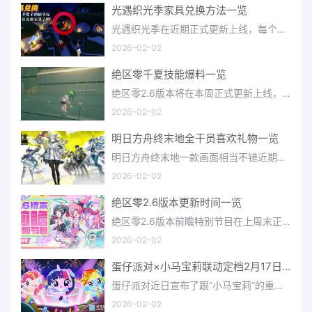
光遇织光季家具兑换方法一览
光遇织光季在近期正式更新上线，每个季节都有着许多全新内容和资讯可以让你来体验，不少刚体验的小伙伴想要知道
2026-02-02
绝区零千夏技能爆料一览
绝区零2.6版本将在本周正式更新上线，上周的前瞻直播官方给玩家们带来关于最新版本的卡池信息和相关活动内容，
2026-02-02
明日方舟终末地全干员喜欢礼物一览
明日方舟终末地一款画面相当不错近期非常火爆的大型二次元冒险游戏，这里有相当多好看的干员可以让你来抽取并
2026-02-02
绝区零2.6版本更新时间一览
绝区零2.6版本前瞻特别节目在上周末正式播出，官方给玩家们带来了许多关于最新版本的相关资讯和上线时间，不少
2026-02-02
蛋仔派对×小马宝莉联动定档2月17日 联动外观将登场
蛋仔派对近日宣布了跟“小马宝莉”的重磅联动！并且时间定档在了2月17日，此次联动将会上新很多外观，各种小马宝
2026-02-02