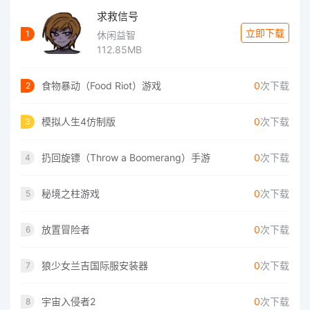
求救信号
立即下载
1
休闲益智
112.85MB
食物暴动（Food Riot）游戏
0
次下载
2
模拟人生4仿制版
0
次下载
3
扔回旋镖（Throw a Boomerang）手游
0
次下载
4
秘境之柱游戏
0
次下载
5
放置冒险者
0
次下载
6
狼少女兰吉国际服安装器
0
次下载
7
宇宙入侵者2
0
次下载
8