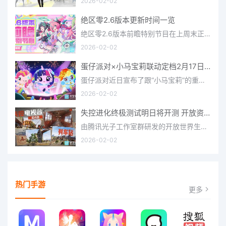
2026-02-02
绝区零2.6版本更新时间一览
绝区零2.6版本前瞻特别节目在上周末正式播出，官方给玩家们带来了许多关于最新版本的相关资讯和上线时间，不少
2026-02-02
蛋仔派对×小马宝莉联动定档2月17日 联动外观将登场
蛋仔派对近日宣布了跟“小马宝莉”的重磅联动！并且时间定档在了2月17日，此次联动将会上新很多外观，各种小马宝
2026-02-02
失控进化终极测试明日将开测 开放资格预下载已开启
由腾讯光子工作室群研发的开放世界生存进化手游《失控进化》宣布，终极测试将于明日正式开启，目前测试资格预下
2026-02-02
热门手游
更多