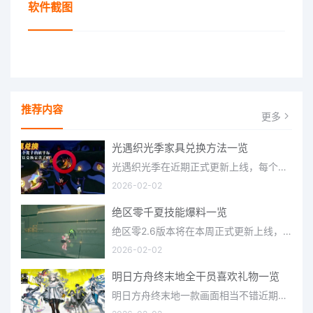
软件截图
推荐内容
更多
光遇织光季家具兑换方法一览
光遇织光季在近期正式更新上线，每个季节都有着许多全新内容和资讯可以让你来体验，不少刚体验的小伙伴想要知道
2026-02-02
绝区零千夏技能爆料一览
绝区零2.6版本将在本周正式更新上线，上周的前瞻直播官方给玩家们带来关于最新版本的卡池信息和相关活动内容，
2026-02-02
明日方舟终末地全干员喜欢礼物一览
明日方舟终末地一款画面相当不错近期非常火爆的大型二次元冒险游戏，这里有相当多好看的干员可以让你来抽取并