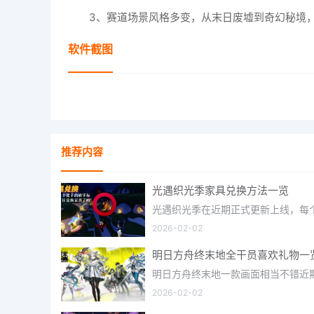
3、赛道场景风格多变，从末日废墟到奇幻秘境
软件截图
推荐内容
光遇织光季家具兑换方法一览
2026-02-02
明日方舟终末地全干员喜欢礼物一
2026-02-02