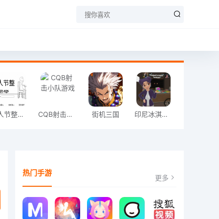
愚人节整同学
CQB射击小队游戏
街机三国
印尼冰淇淋店模拟器
热门手游
更多