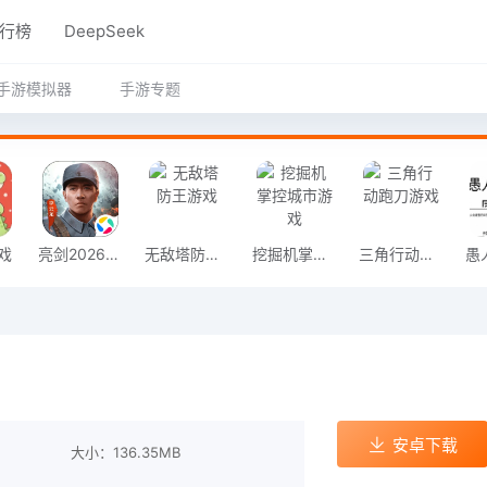
行榜
DeepSeek
手游模拟器
手游专题
戏
亮剑2026官方版
无敌塔防王游戏
挖掘机掌控城市游戏
三角行动跑刀游戏
安卓下载
大小：136.35MB