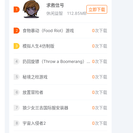
求救信号
立即下载
1
休闲益智
112.85MB
食物暴动（Food Riot）游戏
0
次下载
2
模拟人生4仿制版
0
次下载
3
扔回旋镖（Throw a Boomerang）手游
0
次下载
4
秘境之柱游戏
0
次下载
5
放置冒险者
0
次下载
6
狼少女兰吉国际服安装器
0
次下载
7
宇宙入侵者2
0
次下载
8