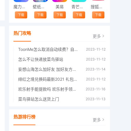
魔力相册
壁纸精灵
美易
青芒交友软件官方版2021 v1.3
搜狐视频app免费送会员下载安装到手机 v8.8.5
下载
下载
下载
下载
下载
热门攻略
更多
ToonMe怎么取消自动续费？自动续费关闭方法
2023-11-12
怎么不让快递放菜鸟驿站
2023-11-12
妄想山海怎么加好友 加好友方法大全
2023-11-14
绯红之境兑换码最新2021 礼包兑换码大全
2023-11-12
欢乐射手能提款吗 欢乐射手领红包是真的吗
2023-11-16
菜鸟驿站怎么送货上门
2023-11-13
热游排行榜
更多