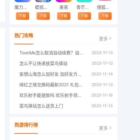
魔力相册
壁纸精灵
美易
青芒交友软件官方版2021 v1.3
搜狐视频app免费送会员下载安装到手机 v8.8.5
下载
下载
下载
下载
下载
热门攻略
更多
ToonMe怎么取消自动续费？自动续费关闭方法
2023-11-12
怎么不让快递放菜鸟驿站
2023-11-12
妄想山海怎么加好友 加好友方法大全
2023-11-14
绯红之境兑换码最新2021 礼包兑换码大全
2023-11-12
欢乐射手能提款吗 欢乐射手领红包是真的吗
2023-11-16
菜鸟驿站怎么送货上门
2023-11-13
热游排行榜
更多