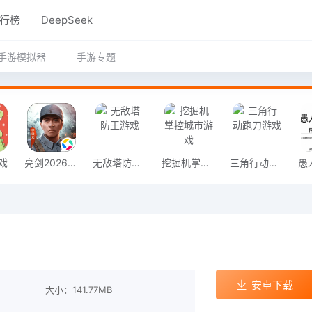
行榜
DeepSeek
手游模拟器
手游专题
戏
亮剑2026官方版
无敌塔防王游戏
挖掘机掌控城市游戏
三角行动跑刀游戏
安卓下载
大小：141.77MB