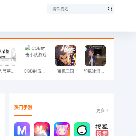
愚人节整同学
CQB射击小队游戏
街机三国
印尼冰淇淋店模拟器
热门手游
更多