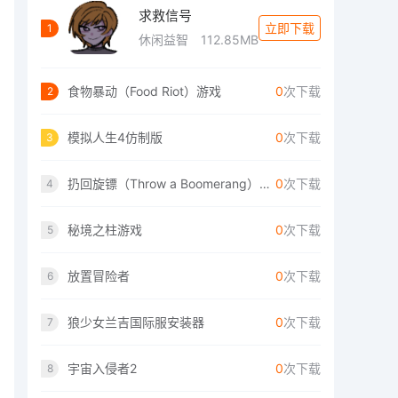
求救信号
立即下载
1
休闲益智
112.85MB
食物暴动（Food Riot）游戏
0
次下载
2
模拟人生4仿制版
0
次下载
3
扔回旋镖（Throw a Boomerang）手游
0
次下载
4
秘境之柱游戏
0
次下载
5
放置冒险者
0
次下载
6
狼少女兰吉国际服安装器
0
次下载
7
宇宙入侵者2
0
次下载
8