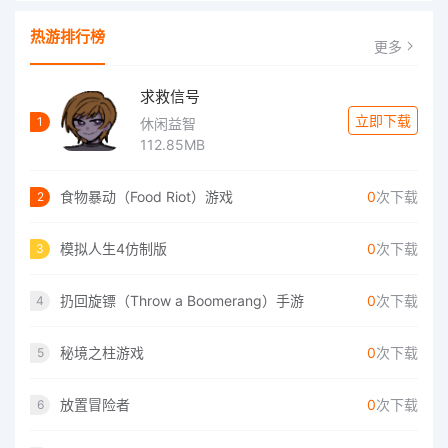
热游排行榜
更多
求救信号
立即下载
1
休闲益智
112.85MB
食物暴动（Food Riot）游戏
0
次下载
2
模拟人生4仿制版
0
次下载
3
扔回旋镖（Throw a Boomerang）手游
0
次下载
4
秘境之柱游戏
0
次下载
5
放置冒险者
0
次下载
6