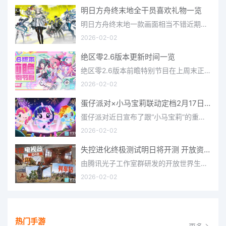
明日方舟终末地全干员喜欢礼物一览
明日方舟终末地一款画面相当不错近期非常火爆的大型二次元冒险游戏，这里有相当多好看的干员可以让你来抽取并
2026-02-02
绝区零2.6版本更新时间一览
绝区零2.6版本前瞻特别节目在上周末正式播出，官方给玩家们带来了许多关于最新版本的相关资讯和上线时间，不少
2026-02-02
蛋仔派对×小马宝莉联动定档2月17日 联动外观将登场
蛋仔派对近日宣布了跟“小马宝莉”的重磅联动！并且时间定档在了2月17日，此次联动将会上新很多外观，各种小马宝
2026-02-02
失控进化终极测试明日将开测 开放资格预下载已开启
由腾讯光子工作室群研发的开放世界生存进化手游《失控进化》宣布，终极测试将于明日正式开启，目前测试资格预下
2026-02-02
热门手游