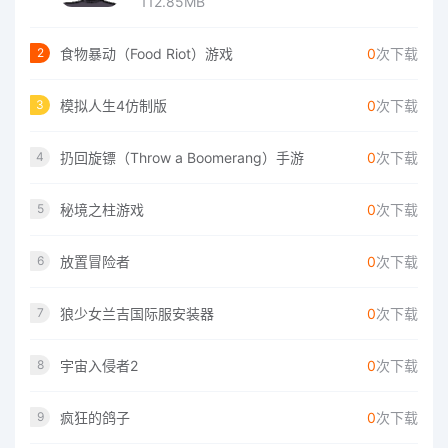
112.85MB
食物暴动（Food Riot）游戏
0
次下载
2
模拟人生4仿制版
0
次下载
3
扔回旋镖（Throw a Boomerang）手游
0
次下载
4
秘境之柱游戏
0
次下载
5
放置冒险者
0
次下载
6
狼少女兰吉国际服安装器
0
次下载
7
宇宙入侵者2
0
次下载
8
疯狂的鸽子
0
次下载
9