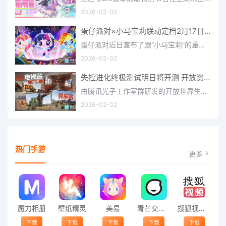
2026-02-02
蛋仔派对×小马宝莉联动定档2月17日 联动外观将登场
蛋仔派对近日宣布了跟“小马宝莉”的重磅联动！并且时间定档在了2月17日，此次联动将会上新很多外观，各种小马宝
2026-02-02
失控进化终极测试明日将开测 开放资格预下载已开启
由腾讯光子工作室群研发的开放世界生存进化手游《失控进化》宣布，终极测试将于明日正式开启，目前测试资格预下
2026-02-02
热门手游
更多
魔力相册
壁纸精灵
美易
青芒交友软件官方版2021 v1.3
搜狐视频app免费送会员下载安装到手机 v8.8.5
下载
下载
下载
下载
下载