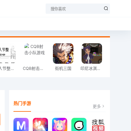
愚人节整同学
CQB射击小队游戏
街机三国
印尼冰淇淋店模拟器
热门手游
更多