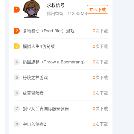
求救信号
立即下载
1
休闲益智
112.85MB
食物暴动（Food Riot）游戏
0
次下载
2
模拟人生4仿制版
0
次下载
3
扔回旋镖（Throw a Boomerang）手游
0
次下载
4
秘境之柱游戏
0
次下载
5
放置冒险者
0
次下载
6
狼少女兰吉国际服安装器
0
次下载
7
宇宙入侵者2
0
次下载
8