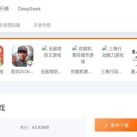
行榜
DeepSeek
手游模拟器
手游专题
戏
亮剑2026官方版
无敌塔防王游戏
挖掘机掌控城市游戏
三角行动跑刀游戏
戏
安卓下载
大小：43.83MB