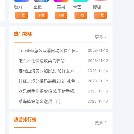
魔力相册
壁纸精灵
美易
青芒交友软件官方版2021 v1.3
搜狐视频app免费送会员下载安装到手机 v8.8.5
下载
下载
下载
下载
下载
热门攻略
更多
ToonMe怎么取消自动续费？自动续费关闭方法
2023-11-12
怎么不让快递放菜鸟驿站
2023-11-12
妄想山海怎么加好友 加好友方法大全
2023-11-14
绯红之境兑换码最新2021 礼包兑换码大全
2023-11-12
欢乐射手能提款吗 欢乐射手领红包是真的吗
2023-11-16
菜鸟驿站怎么送货上门
2023-11-13
热游排行榜
更多