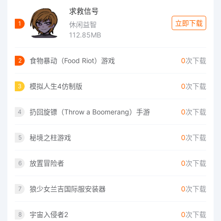
求救信号
立即下载
1
休闲益智
112.85MB
食物暴动（Food Riot）游戏
0
次下载
2
模拟人生4仿制版
0
次下载
3
扔回旋镖（Throw a Boomerang）手游
0
次下载
4
秘境之柱游戏
0
次下载
5
放置冒险者
0
次下载
6
狼少女兰吉国际服安装器
0
次下载
7
宇宙入侵者2
0
次下载
8