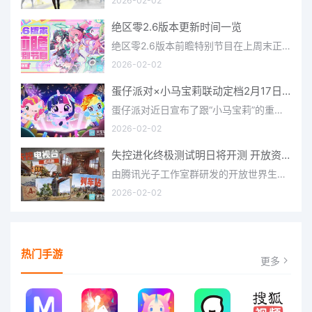
2026-02-02
绝区零2.6版本更新时间一览
绝区零2.6版本前瞻特别节目在上周末正式播出，官方给玩家们带来了许多关于最新版本的相关资讯和上线时间，不少
2026-02-02
蛋仔派对×小马宝莉联动定档2月17日 联动外观将登场
蛋仔派对近日宣布了跟“小马宝莉”的重磅联动！并且时间定档在了2月17日，此次联动将会上新很多外观，各种小马宝
2026-02-02
失控进化终极测试明日将开测 开放资格预下载已开启
由腾讯光子工作室群研发的开放世界生存进化手游《失控进化》宣布，终极测试将于明日正式开启，目前测试资格预下
2026-02-02
热门手游
更多