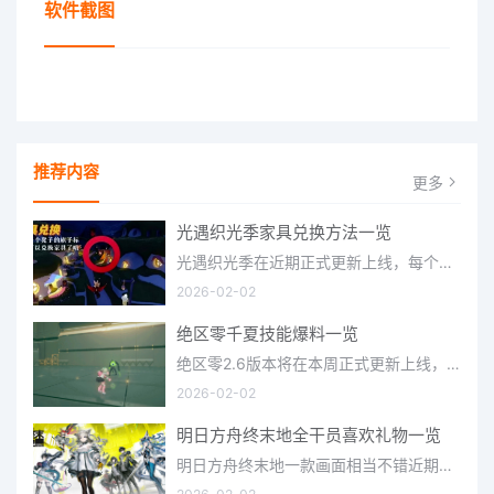
软件截图
推荐内容
更多
光遇织光季家具兑换方法一览
光遇织光季在近期正式更新上线，每个季节都有着许多全新内容和资讯可以让你来体验，不少刚体验的小伙伴想要知道
2026-02-02
绝区零千夏技能爆料一览
绝区零2.6版本将在本周正式更新上线，上周的前瞻直播官方给玩家们带来关于最新版本的卡池信息和相关活动内容，
2026-02-02
明日方舟终末地全干员喜欢礼物一览
明日方舟终末地一款画面相当不错近期非常火爆的大型二次元冒险游戏，这里有相当多好看的干员可以让你来抽取并