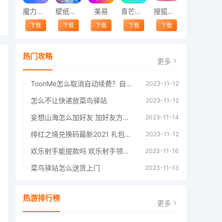
魔力相册
壁纸精灵
美易
青芒交友软件官方版2021 v1.3
搜狐视频app免费送会员下载安装到手机 v8.8.5
下载
下载
下载
下载
下载
热门攻略
更多
ToonMe怎么取消自动续费？自动续费关闭方法
2023-11-12
怎么不让快递放菜鸟驿站
2023-11-12
妄想山海怎么加好友 加好友方法大全
2023-11-14
绯红之境兑换码最新2021 礼包兑换码大全
2023-11-12
欢乐射手能提款吗 欢乐射手领红包是真的吗
2023-11-16
菜鸟驿站怎么送货上门
2023-11-13
热游排行榜
更多