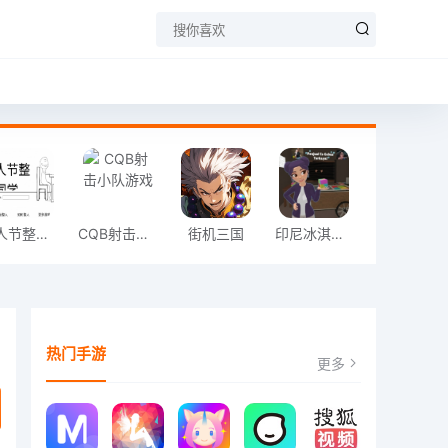
愚人节整同学
CQB射击小队游戏
街机三国
印尼冰淇淋店模拟器
热门手游
更多