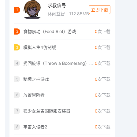
求救信号
立即下载
1
休闲益智
112.85MB
食物暴动（Food Riot）游戏
0
次下载
2
模拟人生4仿制版
0
次下载
3
扔回旋镖（Throw a Boomerang）手游
0
次下载
4
秘境之柱游戏
0
次下载
5
放置冒险者
0
次下载
6
狼少女兰吉国际服安装器
0
次下载
7
宇宙入侵者2
0
次下载
8