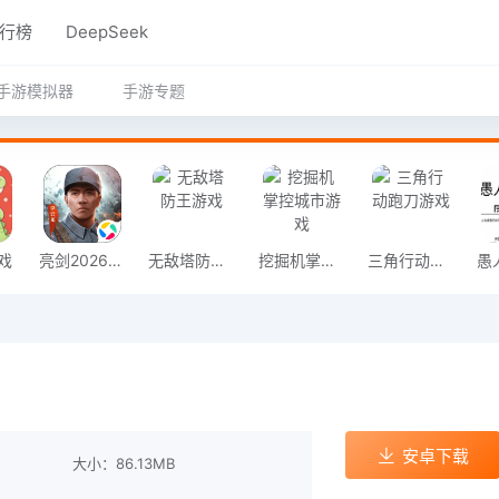
行榜
DeepSeek
手游模拟器
手游专题
戏
亮剑2026官方版
无敌塔防王游戏
挖掘机掌控城市游戏
三角行动跑刀游戏
安卓下载
大小：86.13MB