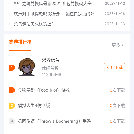
绯红之境兑换码最新2021 礼包兑换码大全
2023-11-12
欢乐射手能提款吗 欢乐射手领红包是真的吗
2023-11-16
菜鸟驿站怎么送货上门
2023-11-13
热游排行榜
更多
求救信号
立即下载
1
休闲益智
112.85MB
食物暴动（Food Riot）游戏
0
次下载
2
模拟人生4仿制版
0
次下载
3
扔回旋镖（Throw a Boomerang）手游
0
次下载
4