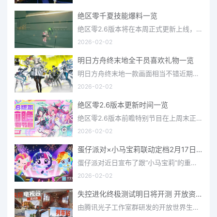
绝区零千夏技能爆料一览
绝区零2.6版本将在本周正式更新上线，上周的前瞻直播官方给玩家们带来关于最新版本的卡池信息和相关活动内容，
2026-02-02
明日方舟终末地全干员喜欢礼物一览
明日方舟终末地一款画面相当不错近期非常火爆的大型二次元冒险游戏，这里有相当多好看的干员可以让你来抽取并
2026-02-02
绝区零2.6版本更新时间一览
绝区零2.6版本前瞻特别节目在上周末正式播出，官方给玩家们带来了许多关于最新版本的相关资讯和上线时间，不少
2026-02-02
蛋仔派对×小马宝莉联动定档2月17日 联动外观将登场
蛋仔派对近日宣布了跟“小马宝莉”的重磅联动！并且时间定档在了2月17日，此次联动将会上新很多外观，各种小马宝
2026-02-02
失控进化终极测试明日将开测 开放资格预下载已开启
由腾讯光子工作室群研发的开放世界生存进化手游《失控进化》宣布，终极测试将于明日正式开启，目前测试资格预下