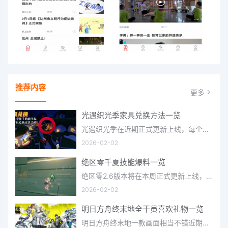
推荐内容
更多
光遇织光季家具兑换方法一览
光遇织光季在近期正式更新上线，每个季节都有着许多全新内容和资讯可以让你来体验，不少刚体验的小伙伴想要知道
2026-02-02
绝区零千夏技能爆料一览
绝区零2.6版本将在本周正式更新上线，上周的前瞻直播官方给玩家们带来关于最新版本的卡池信息和相关活动内容，
2026-02-02
明日方舟终末地全干员喜欢礼物一览
明日方舟终末地一款画面相当不错近期非常火爆的大型二次元冒险游戏，这里有相当多好看的干员可以让你来抽取并