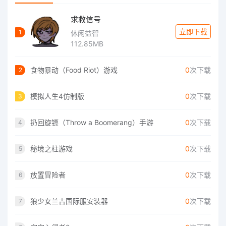
求救信号
立即下载
1
休闲益智
112.85MB
食物暴动（Food Riot）游戏
0
次下载
2
模拟人生4仿制版
0
次下载
3
扔回旋镖（Throw a Boomerang）手游
0
次下载
4
秘境之柱游戏
0
次下载
5
放置冒险者
0
次下载
6
狼少女兰吉国际服安装器
0
次下载
7