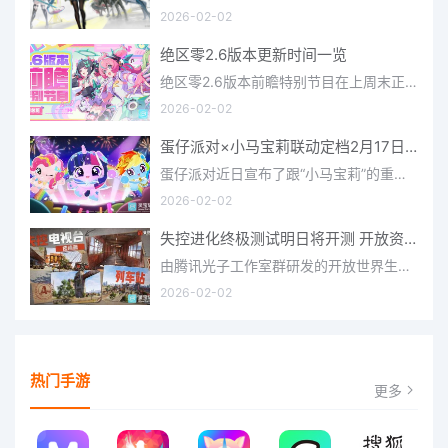
2026-02-02
绝区零2.6版本更新时间一览
绝区零2.6版本前瞻特别节目在上周末正式播出，官方给玩家们带来了许多关于最新版本的相关资讯和上线时间，不少
2026-02-02
蛋仔派对×小马宝莉联动定档2月17日 联动外观将登场
蛋仔派对近日宣布了跟“小马宝莉”的重磅联动！并且时间定档在了2月17日，此次联动将会上新很多外观，各种小马宝
2026-02-02
失控进化终极测试明日将开测 开放资格预下载已开启
由腾讯光子工作室群研发的开放世界生存进化手游《失控进化》宣布，终极测试将于明日正式开启，目前测试资格预下
2026-02-02
热门手游
更多