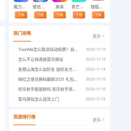
魔力相册
壁纸精灵
美易
青芒交友软件官方版2021 v1.3
搜狐视频app免费送会员下载安装到手机 v8.8.5
下载
下载
下载
下载
下载
热门攻略
更多
ToonMe怎么取消自动续费？自动续费关闭方法
2023-11-12
怎么不让快递放菜鸟驿站
2023-11-12
妄想山海怎么加好友 加好友方法大全
2023-11-14
绯红之境兑换码最新2021 礼包兑换码大全
2023-11-12
欢乐射手能提款吗 欢乐射手领红包是真的吗
2023-11-16
菜鸟驿站怎么送货上门
2023-11-13
热游排行榜
更多