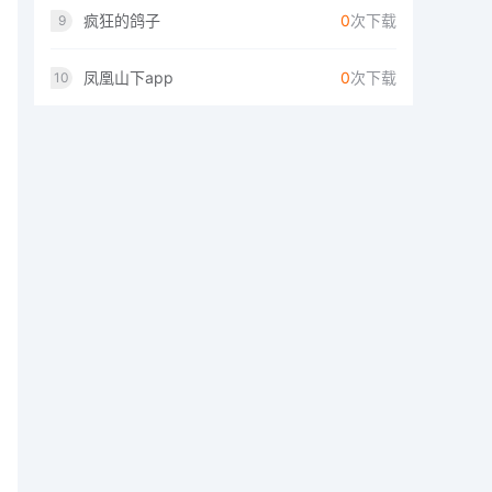
疯狂的鸽子
0
次下载
9
凤凰山下app
0
次下载
10