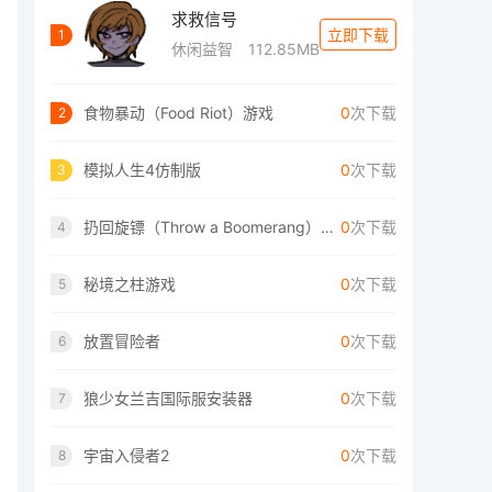
求救信号
立即下载
1
休闲益智
112.85MB
食物暴动（Food Riot）游戏
0
次下载
2
模拟人生4仿制版
0
次下载
3
扔回旋镖（Throw a Boomerang）手游
0
次下载
4
秘境之柱游戏
0
次下载
5
放置冒险者
0
次下载
6
狼少女兰吉国际服安装器
0
次下载
7
宇宙入侵者2
0
次下载
8