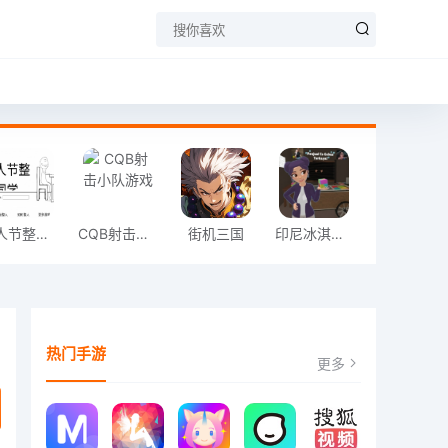
愚人节整同学
CQB射击小队游戏
街机三国
印尼冰淇淋店模拟器
热门手游
更多