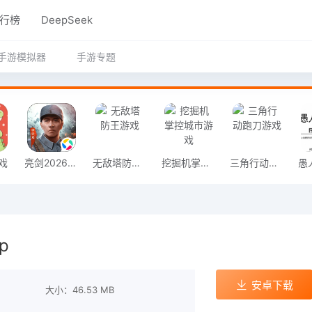
行榜
DeepSeek
手游模拟器
手游专题
戏
亮剑2026官方版
无敌塔防王游戏
挖掘机掌控城市游戏
三角行动跑刀游戏
p
安卓下载
大小：46.53 MB