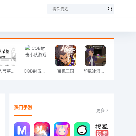
愚人节整同学
CQB射击小队游戏
街机三国
印尼冰淇淋店模拟器
热门手游
更多