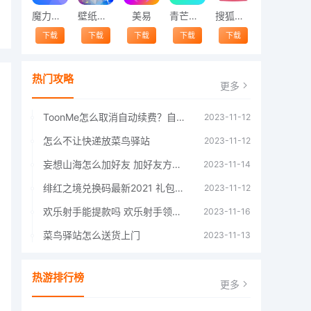
魔力相册
壁纸精灵
美易
青芒交友软件官方版2021 v1.3
搜狐视频app免费送会员下载安装到手机 v8.8.5
下载
下载
下载
下载
下载
热门攻略
更多
ToonMe怎么取消自动续费？自动续费关闭方法
2023-11-12
怎么不让快递放菜鸟驿站
2023-11-12
妄想山海怎么加好友 加好友方法大全
2023-11-14
绯红之境兑换码最新2021 礼包兑换码大全
2023-11-12
欢乐射手能提款吗 欢乐射手领红包是真的吗
2023-11-16
菜鸟驿站怎么送货上门
2023-11-13
热游排行榜
更多