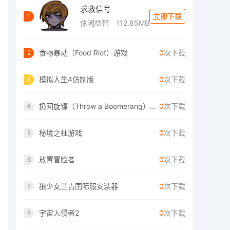
求救信号
立即下载
1
休闲益智
112.85MB
食物暴动（Food Riot）游戏
0
次下载
2
模拟人生4仿制版
0
次下载
3
扔回旋镖（Throw a Boomerang）手游
0
次下载
4
秘境之柱游戏
0
次下载
5
放置冒险者
0
次下载
6
狼少女兰吉国际服安装器
0
次下载
7
宇宙入侵者2
0
次下载
8