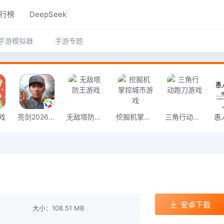
行榜
DeepSeek
手游模拟器
手游专题
戏
亮剑2026官方版
无敌塔防王游戏
挖掘机掌控城市游戏
三角行动跑刀游戏
安卓下载
大小：108.51 MB