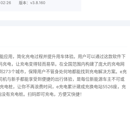
02:26
版本：v3.8.160
打造的智能应用，简化充电过程并提升用车体验。用户可以通过这款软件下
码充电，让充电变得轻而易举。在全国范围内构建了庞大的充电网
盖到273个城市，保障用户不管身处何地都能找到充电解决方案。e充
司机与新手都能享受到便捷的出行体验，是每位新能源车主不可或
充电桩，让你不再浪费时间，e充电累计建成充换电站5526座，充
不怕没有充电桩。扫码即可充电，方便又快捷！