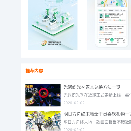
推荐内容
光遇织光季家具兑换方法一览
2026-02-02
明日方舟终末地全干员喜欢礼物一
2026-02-02