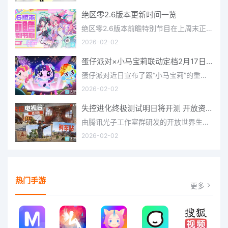
绝区零2.6版本更新时间一览
绝区零2.6版本前瞻特别节目在上周末正式播出，官方给玩家们带来了许多关于最新版本的相关资讯和上线时间，不少
2026-02-02
蛋仔派对×小马宝莉联动定档2月17日 联动外观将登场
蛋仔派对近日宣布了跟“小马宝莉”的重磅联动！并且时间定档在了2月17日，此次联动将会上新很多外观，各种小马宝
2026-02-02
失控进化终极测试明日将开测 开放资格预下载已开启
由腾讯光子工作室群研发的开放世界生存进化手游《失控进化》宣布，终极测试将于明日正式开启，目前测试资格预下
2026-02-02
热门手游
更多