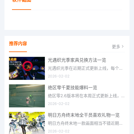
推荐内容
更多
光遇织光季家具兑换方法一览
光遇织光季在近期正式更新上线，每个季节都有着许多全新内容和资讯可以让你来体验，不少刚体验的小伙伴想要知道
2026-02-02
绝区零千夏技能爆料一览
绝区零2.6版本将在本周正式更新上线，上周的前瞻直播官方给玩家们带来关于最新版本的卡池信息和相关活动内容，
2026-02-02
明日方舟终末地全干员喜欢礼物一览
明日方舟终末地一款画面相当不错近期非常火爆的大型二次元冒险游戏，这里有相当多好看的干员可以让你来抽取并
2026-02-02