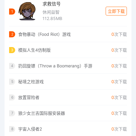
求救信号
立即下载
1
休闲益智
112.85MB
食物暴动（Food Riot）游戏
0
次下载
2
模拟人生4仿制版
0
次下载
3
扔回旋镖（Throw a Boomerang）手游
0
次下载
4
秘境之柱游戏
0
次下载
5
放置冒险者
0
次下载
6
狼少女兰吉国际服安装器
0
次下载
7
宇宙入侵者2
0
次下载
8