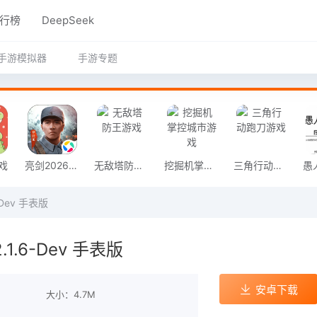
行榜
DeepSeek
手游模拟器
手游专题
戏
亮剑2026官方版
无敌塔防王游戏
挖掘机掌控城市游戏
三角行动跑刀游戏
-Dev 手表版
1.6-Dev 手表版
安卓下载
大小：4.7M