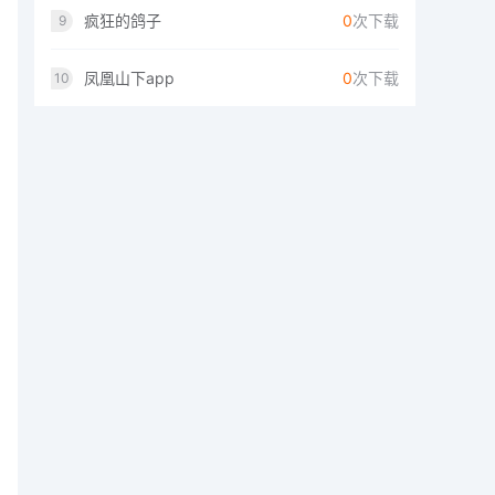
疯狂的鸽子
0
次下载
9
凤凰山下app
0
次下载
10