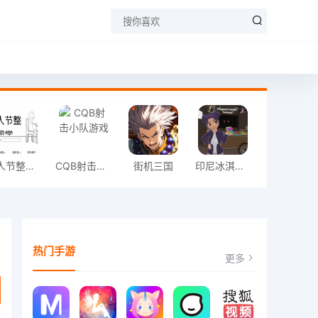
愚人节整同学
CQB射击小队游戏
街机三国
印尼冰淇淋店模拟器
热门手游
更多