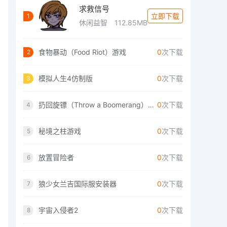
求救信号
立即下载
1
休闲益智
112.85MB
食物暴动（Food Riot）游戏
0
次下载
2
模拟人生4仿制版
0
次下载
3
扔回旋镖（Throw a Boomerang）手游
0
次下载
4
秘境之柱游戏
0
次下载
5
放置冒险者
0
次下载
6
狼少女兰吉国际服安装器
0
次下载
7
宇宙入侵者2
0
次下载
8