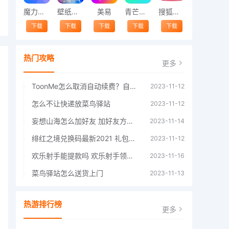
魔力相册
壁纸精灵
美易
青芒交友软件官方版2021 v1.3
搜狐视频app免费送会员下载安装到手机 v8.8.5
下载
下载
下载
下载
下载
热门攻略
更多
ToonMe怎么取消自动续费？自动续费关闭方法
2023-11-12
怎么不让快递放菜鸟驿站
2023-11-12
妄想山海怎么加好友 加好友方法大全
2023-11-14
绯红之境兑换码最新2021 礼包兑换码大全
2023-11-12
欢乐射手能提款吗 欢乐射手领红包是真的吗
2023-11-16
菜鸟驿站怎么送货上门
2023-11-13
热游排行榜
更多