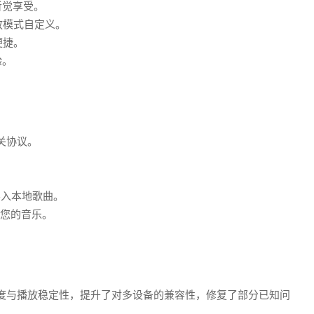
听觉享受。
放模式自定义。
便捷。
验。
相关协议。
。
导入本地歌曲。
理您的音乐。
度与播放稳定性，提升了对多设备的兼容性，修复了部分已知问