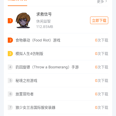
更多
求救信号
立即下载
1
休闲益智
112.85MB
食物暴动（Food Riot）游戏
0
次下载
2
模拟人生4仿制版
0
次下载
3
扔回旋镖（Throw a Boomerang）手游
0
次下载
4
秘境之柱游戏
0
次下载
5
放置冒险者
0
次下载
6
狼少女兰吉国际服安装器
0
次下载
7