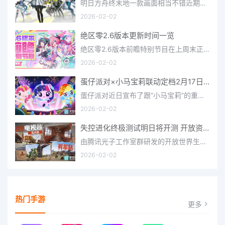
明日方舟终末地一款画面相当不错近期非常火爆的大型二次元冒险游戏，这里有相当多好看的干员可以让你来抽取并
2026-02-02
绝区零2.6版本更新时间一览
绝区零2.6版本前瞻特别节目在上周末正式播出，官方给玩家们带来了许多关于最新版本的相关资讯和上线时间，不少
2026-02-02
蛋仔派对×小马宝莉联动定档2月17日 联动外观将登场
蛋仔派对近日宣布了跟“小马宝莉”的重磅联动！并且时间定档在了2月17日，此次联动将会上新很多外观，各种小马宝
2026-02-02
失控进化终极测试明日将开测 开放资格预下载已开启
由腾讯光子工作室群研发的开放世界生存进化手游《失控进化》宣布，终极测试将于明日正式开启，目前测试资格预下
2026-02-02
热门手游
更多