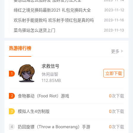
绯红之境兑换码最新2021 礼包兑换码大全
2023-11-12
欢乐射手能提款吗 欢乐射手领红包是真的吗
2023-11-16
菜鸟驿站怎么送货上门
2023-11-13
热游排行榜
更多
求救信号
立即下载
1
休闲益智
112.85MB
食物暴动（Food Riot）游戏
0
次下载
2
模拟人生4仿制版
0
次下载
3
扔回旋镖（Throw a Boomerang）手游
0
次下载
4