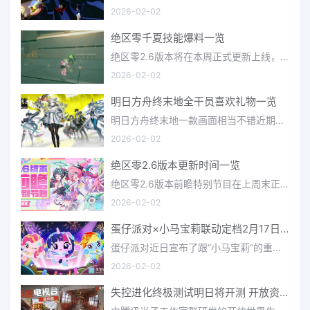
2026-02-02
绝区零千夏技能爆料一览
绝区零2.6版本将在本周正式更新上线，上周的前瞻直播官方给玩家们带来关于最新版本的卡池信息和相关活动内容，
2026-02-02
明日方舟终末地全干员喜欢礼物一览
明日方舟终末地一款画面相当不错近期非常火爆的大型二次元冒险游戏，这里有相当多好看的干员可以让你来抽取并
2026-02-02
绝区零2.6版本更新时间一览
绝区零2.6版本前瞻特别节目在上周末正式播出，官方给玩家们带来了许多关于最新版本的相关资讯和上线时间，不少
2026-02-02
蛋仔派对×小马宝莉联动定档2月17日 联动外观将登场
蛋仔派对近日宣布了跟“小马宝莉”的重磅联动！并且时间定档在了2月17日，此次联动将会上新很多外观，各种小马宝
2026-02-02
失控进化终极测试明日将开测 开放资格预下载已开启