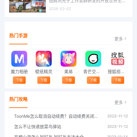
由腾讯光子工作室群研发的开放世界生存进化手游《失控进化》宣布，终极测试将于明日正式开启，目前测试资格预下
2026-02-02
热门手游
更多
魔力相册
壁纸精灵
美易
青芒交友软件官方版2021 v1.3
搜狐视频app免费送会员下载安装到手机 v8.8.5
下载
下载
下载
下载
下载
热门攻略
更多
ToonMe怎么取消自动续费？自动续费关闭方法
2023-11-12
怎么不让快递放菜鸟驿站
2023-11-12
妄想山海怎么加好友 加好友方法大全
2023-11-14