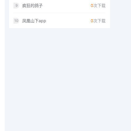
疯狂的鸽子
0
次下载
9
凤凰山下app
0
次下载
10