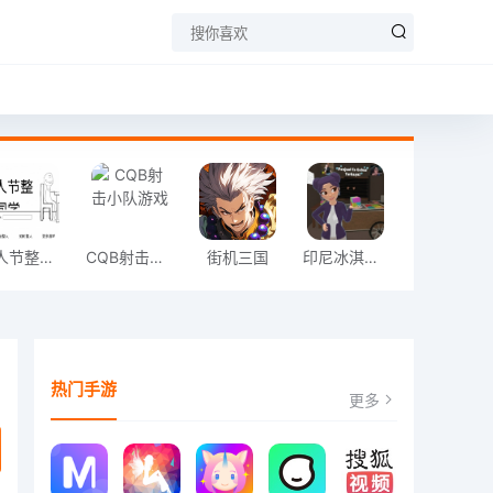
愚人节整同学
CQB射击小队游戏
街机三国
印尼冰淇淋店模拟器
热门手游
更多