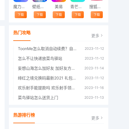
魔力相册
壁纸精灵
美易
青芒交友软件官方版2021 v1.3
搜狐视频app免费送会员下载安装到手机 v8.8.5
下载
下载
下载
下载
下载
热门攻略
更多
ToonMe怎么取消自动续费？自动续费关闭方法
2023-11-12
怎么不让快递放菜鸟驿站
2023-11-12
妄想山海怎么加好友 加好友方法大全
2023-11-14
绯红之境兑换码最新2021 礼包兑换码大全
2023-11-12
欢乐射手能提款吗 欢乐射手领红包是真的吗
2023-11-16
菜鸟驿站怎么送货上门
2023-11-13
热游排行榜
更多