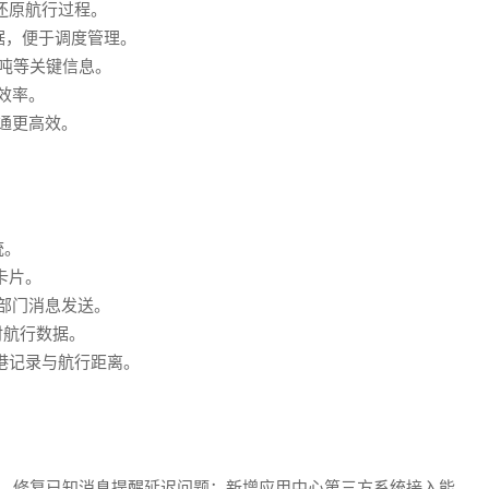
准还原航行过程。
数据，便于调度管理。
重吨等关键信息。
效率。
沟通更高效。
统。
卡片。
跨部门消息发送。
时航行数据。
离港记录与航行距离。
畅度，修复已知消息提醒延迟问题；新增应用中心第三方系统接入能