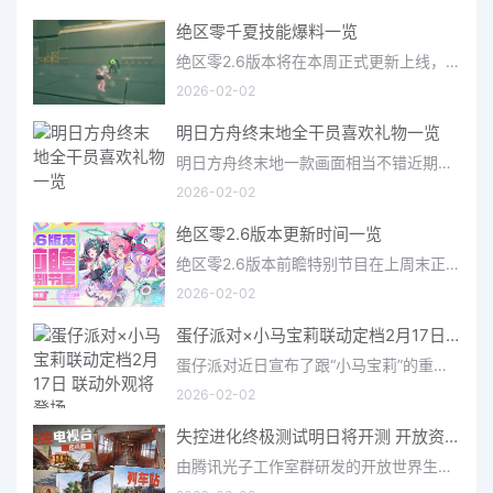
绝区零千夏技能爆料一览
绝区零2.6版本将在本周正式更新上线，上周的前瞻直播官方给玩家们带来关于最新版本的卡池信息和相关活动内容，
2026-02-02
明日方舟终末地全干员喜欢礼物一览
明日方舟终末地一款画面相当不错近期非常火爆的大型二次元冒险游戏，这里有相当多好看的干员可以让你来抽取并
2026-02-02
绝区零2.6版本更新时间一览
绝区零2.6版本前瞻特别节目在上周末正式播出，官方给玩家们带来了许多关于最新版本的相关资讯和上线时间，不少
2026-02-02
蛋仔派对×小马宝莉联动定档2月17日 联动外观将登场
蛋仔派对近日宣布了跟“小马宝莉”的重磅联动！并且时间定档在了2月17日，此次联动将会上新很多外观，各种小马宝
2026-02-02
失控进化终极测试明日将开测 开放资格预下载已开启
由腾讯光子工作室群研发的开放世界生存进化手游《失控进化》宣布，终极测试将于明日正式开启，目前测试资格预下