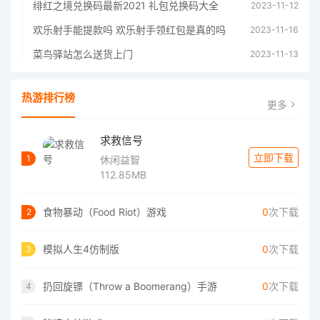
绯红之境兑换码最新2021 礼包兑换码大全
2023-11-12
欢乐射手能提款吗 欢乐射手领红包是真的吗
2023-11-16
菜鸟驿站怎么送货上门
2023-11-13
热游排行榜
更多
求救信号
立即下载
1
休闲益智
112.85MB
食物暴动（Food Riot）游戏
0
次下载
2
模拟人生4仿制版
0
次下载
3
扔回旋镖（Throw a Boomerang）手游
0
次下载
4