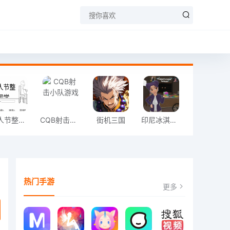
愚人节整同学
CQB射击小队游戏
街机三国
印尼冰淇淋店模拟器
热门手游
更多