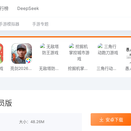
行榜
DeepSeek
手游模拟器
手游专题
戏
亮剑2026官方版
无敌塔防王游戏
挖掘机掌控城市游戏
三角行动跑刀游戏
员版
安卓下载
大小：48.26M