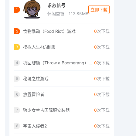
求救信号
立即下载
1
休闲益智
112.85MB
食物暴动（Food Riot）游戏
0
次下载
2
模拟人生4仿制版
0
次下载
3
扔回旋镖（Throw a Boomerang）手游
0
次下载
4
秘境之柱游戏
0
次下载
5
放置冒险者
0
次下载
6
狼少女兰吉国际服安装器
0
次下载
7
宇宙入侵者2
0
次下载
8