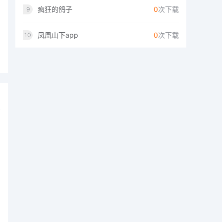
疯狂的鸽子
0
次下载
9
凤凰山下app
0
次下载
10