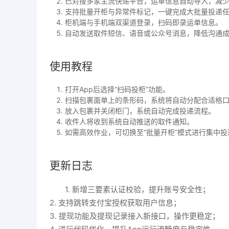
已对接多家主流快递平台，运单信息自动导入，减
支持批量开柜与异常件标记，一键完成大批量投递
柜机端与手机端双渠道登录，扫码即录运单信息。
自动发送取件短信、语音或公众号消息，降低沟通
使用教程
打开App后选择“扫码投柜”功能。
扫描包裹面单上的条形码，系统将自动分配合适格
放入包裹并关闭柜门，系统自动完成投递流程。
收件人将收到系统自动推送的取件通知。
如需高效作业，可切换至“批量开柜”模式进行集中投
更新日志
1. 新增三要素认证校验，提升账号安全性；
2. 支持跳转支付宝授权获取用户信息；
3. 提现功能及提现记录接入新接口，操作更稳定；