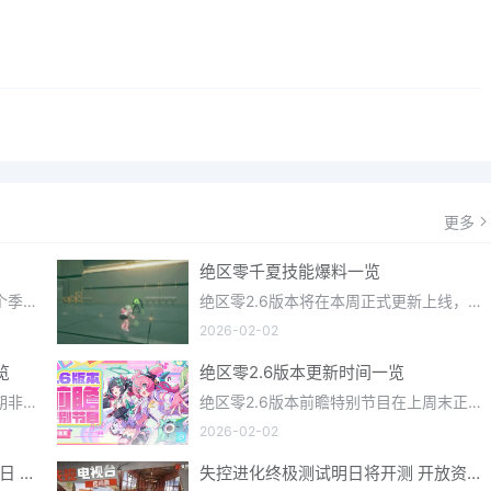
更多
绝区零千夏技能爆料一览
光遇织光季在近期正式更新上线，每个季节都有着许多全新内容和资讯可以让你来体验，不少刚体验的小伙伴想要知道
绝区零2.6版本将在本周正式更新上线，上周的前瞻直播官方给玩家们带来关于最新版本的卡池信息和相关活动内容，
2026-02-02
览
绝区零2.6版本更新时间一览
明日方舟终末地一款画面相当不错近期非常火爆的大型二次元冒险游戏，这里有相当多好看的干员可以让你来抽取并
绝区零2.6版本前瞻特别节目在上周末正式播出，官方给玩家们带来了许多关于最新版本的相关资讯和上线时间，不少
2026-02-02
蛋仔派对×小马宝莉联动定档2月17日 联动外观将登场
失控进化终极测试明日将开测 开放资格预下载已开启