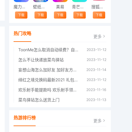
魔力相册
壁纸精灵
美易
青芒交友软件官方版2021 v1.3
搜狐视频app免费送会员下载安装到手机 v8.8.5
下载
下载
下载
下载
下载
热门攻略
更多
ToonMe怎么取消自动续费？自动续费关闭方法
2023-11-12
怎么不让快递放菜鸟驿站
2023-11-12
妄想山海怎么加好友 加好友方法大全
2023-11-14
绯红之境兑换码最新2021 礼包兑换码大全
2023-11-12
欢乐射手能提款吗 欢乐射手领红包是真的吗
2023-11-16
菜鸟驿站怎么送货上门
2023-11-13
热游排行榜
更多