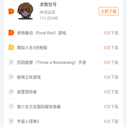
求救信号
立即下载
1
休闲益智
112.85MB
食物暴动（Food Riot）游戏
0
次下载
2
模拟人生4仿制版
0
次下载
3
扔回旋镖（Throw a Boomerang）手游
0
次下载
4
秘境之柱游戏
0
次下载
5
放置冒险者
0
次下载
6
狼少女兰吉国际服安装器
0
次下载
7
宇宙入侵者2
0
次下载
8