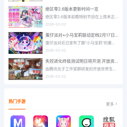
绝区零2.6版本更新时间一览
绝区零2.6版本前瞻特别节目在上周末正式播出，官方给玩家们带来了许多关于最新版本的相关资讯和上线时间，不少
2026-02-02
蛋仔派对×小马宝莉联动定档2月17日 联动外观将登场
蛋仔派对近日宣布了跟“小马宝莉”的重磅联动！并且时间定档在了2月17日，此次联动将会上新很多外观，各种小马宝
2026-02-02
失控进化终极测试明日将开测 开放资格预下载已开启
由腾讯光子工作室群研发的开放世界生存进化手游《失控进化》宣布，终极测试将于明日正式开启，目前测试资格预下
2026-02-02
热门手游
更多