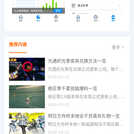
推荐内容
更多
光遇织光季家具兑换方法一览
光遇织光季在近期正式更新上线，每个季节都有着许多全新内容和资讯可以让你来体验，不少刚体验的小伙伴想要知道
2026-02-02
绝区零千夏技能爆料一览
绝区零2.6版本将在本周正式更新上线，上周的前瞻直播官方给玩家们带来关于最新版本的卡池信息和相关活动内容，
2026-02-02
明日方舟终末地全干员喜欢礼物一览
明日方舟终末地一款画面相当不错近期非常火爆的大型二次元冒险游戏，这里有相当多好看的干员可以让你来抽取并
2026-02-02