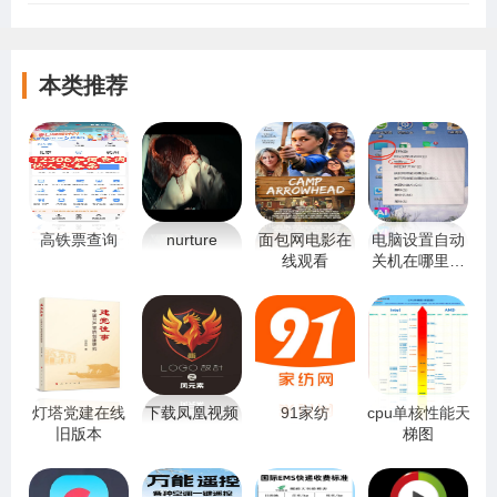
本类推荐
高铁票查询
nurture
面包网电影在
电脑设置自动
线观看
关机在哪里设
置
灯塔党建在线
下载凤凰视频
91家纺
cpu单核性能天
旧版本
梯图