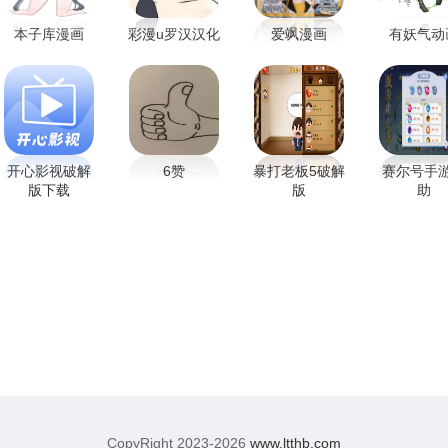
本子库漫画
彩漫u罗汉汉化
爱飒漫画
有妖气动
开心影视破解
6赞
暴打老板5破解
赛尔号手
版下载
版
助
CopyRight 2023-2026
www.ltthb.com